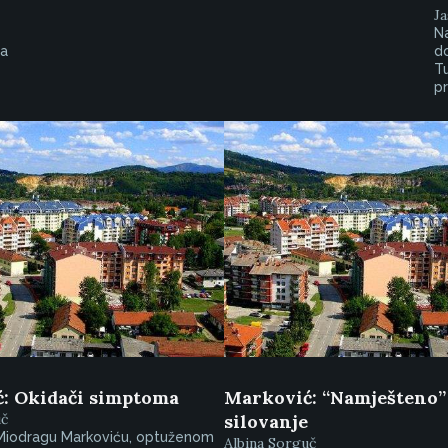
Ja
Na
va
d
Tu
pr
: Okidači simptoma
Marković: “Namješteno”
uč
silovanje
Miodragu Markoviću, optuženom
Albina Sorguč