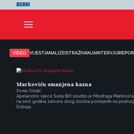
VIDEO
VIJESTI
ANALIZE
ISTRAŽIVANJA
INTERVJUI
REPOR
Markoviću smanjena kazna
Denis Džidić
Apelaciono vijeće Suda BiH osudilo je Miodraga Markovića
na šest godina zatvora zbog zločina počinjenih na područ
Doboja.