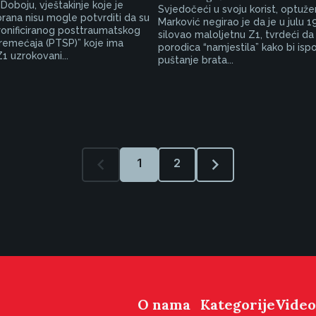
Doboju, vještakinje koje je
Svjedočeći u svoju korist, optuž
rana nisu mogle potvrditi da su
Marković negirao je da je u julu 
ronificiranog posttraumatskog
silovao maloljetnu Z1, tvrdeći da
remećaja (PTSP)” koje ima
porodica “namjestila” kako bi ispo
1 uzrokovani...
puštanje brata...
1
2
O nama
Kategorije
Video