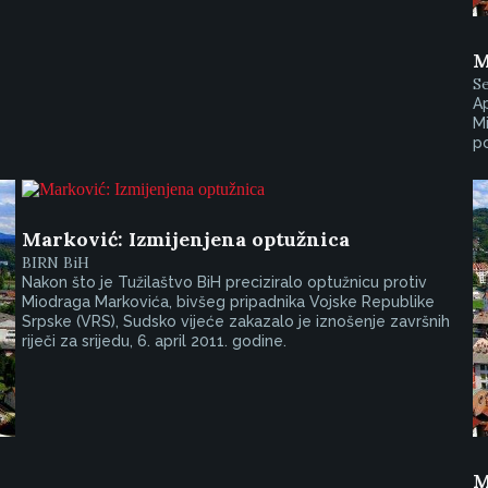
M
S
Ap
Mi
po
Marković: Izmijenjena optužnica
BIRN BiH
Nakon što je Tužilaštvo BiH preciziralo optužnicu protiv
Miodraga Markovića, bivšeg pripadnika Vojske Republike
Srpske (VRS), Sudsko vijeće zakazalo je iznošenje završnih
riječi za srijedu, 6. april 2011. godine.
M