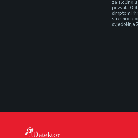
za zločine u 
pozvala Odb
simptomi “h
stresnog po
svjedokinja Z