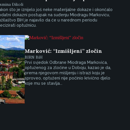
smina Đikoli
kon što je iznijelo još neke materijalne dokaze i okončalo
odatni dokazni postupak na suđenju Miodragu Markoviću,
žilaštvo BiH je najavilo da će u narednom periodu
ecizirati optužnicu.
Marković: “Izmišljeni” zločin
BIRN BiH
Prvi svjedok Odbrane Miodraga Markovića,
optuženog za zločine u Doboju, kazao je da,
prema njegovom mišljenju i istrazi koju je
sproveo, optuženi nije počinio krivično djelo
koje mu se stavlja...