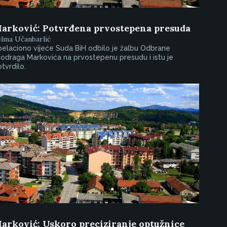
arković: Potvrđena prvostepena presuda
elma Učanbarlić
elaciono vijeće Suda BiH odbilo je žalbu Odbrane
odraga Markovića na prvostepenu presudu i istu je
tvrdilo.
arković: Uskoro preciziranje optužnice