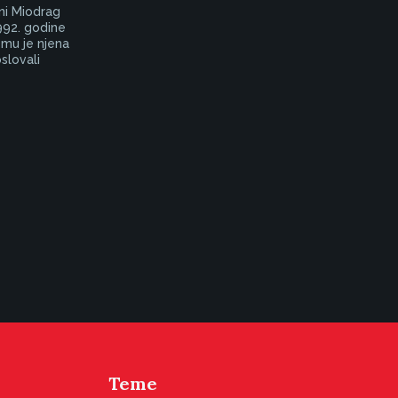
eni Miodrag
1992. godine
 mu je njena
slovali
Teme