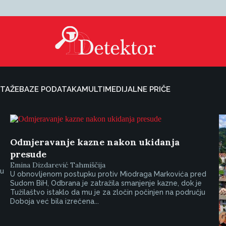
TAŽE
BAZE PODATAKA
MULTIMEDIJALNE PRIČE
Odmjeravanje kazne nakon ukidanja
presude
Emina Dizdarević Tahmiščija
ju
U obnovljenom postupku protiv Miodraga Markovića pred
Sudom BiH, Odbrana je zatražila smanjenje kazne, dok je
Tužilaštvo istaklo da mu je za zločin počinjen na području
Doboja već bila izrečena...