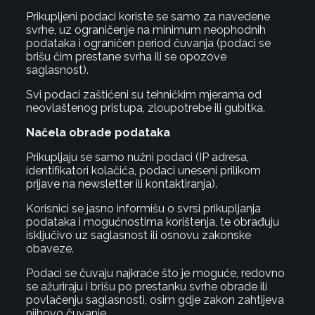
Prikupljeni podaci koriste se samo za navedene
svrhe, uz ograničenje na minimum neophodnih
podataka i ograničen period čuvanja (podaci se
brišu čim prestane svrha ili se opozove
saglasnost).
Svi podaci zaštićeni su tehničkim mjerama od
neovlaštenog pristupa, zloupotrebe ili gubitka.
Načela obrade podataka
Prikupljaju se samo nužni podaci (IP adresa,
identifikatori kolačića, podaci uneseni prilikom
prijave na newsletter ili kontaktiranja).
Korisnici se jasno informišu o svrsi prikupljanja
podataka i mogućnostima korištenja, te obrađuju
isključivo uz saglasnost ili osnovu zakonske
obaveze.
Podaci se čuvaju najkraće što je moguće, redovno
se ažuriraju i brišu po prestanku svrhe obrade ili
povlačenju saglasnosti, osim gdje zakon zahtijeva
njihovo čuvanje.