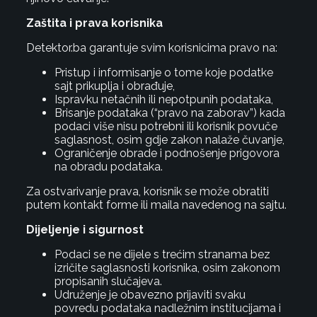
Zaštita i prava korisnika
Detektor.ba garantuje svim korisnicima pravo na:
Pristup i informisanje o tome koje podatke
sajt prikuplja i obrađuje,
Ispravku netačnih ili nepotpunih podataka,
Brisanje podataka (“pravo na zaborav”) kada
podaci više nisu potrebni ili korisnik povuče
saglasnost, osim gdje zakon nalaže čuvanje,
Ograničenje obrade i podnošenje prigovora
na obradu podataka.
Za ostvarivanje prava, korisnik se može obratiti
putem kontakt forme ili maila navedenog na sajtu.
Dijeljenje i sigurnost
Podaci se ne dijele s trećim stranama bez
izričite saglasnosti korisnika, osim zakonom
propisanih slučajeva.
Udruženje je obavezno prijaviti svaku
povredu podataka nadležnim institucijama i