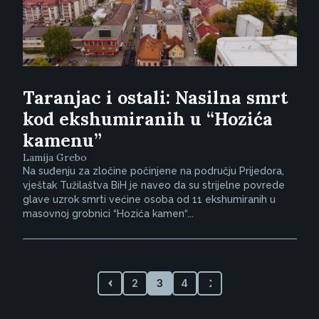
Taranjac i ostali: Nasilna smrt
kod ekshumiranih u “Hozića
kamenu”
Lamija Grebo
Na suđenju za zločine počinjene na području Prijedora,
vještak Tužilaštva BiH je naveo da su strijelne povrede
glave uzrok smrti većine osoba od 11 ekshumiranih u
masovnoj grobnici “Hozića kamen“...
2
3
4