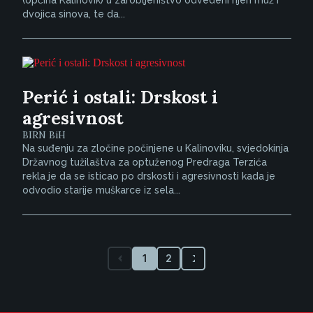
(općina Kalinovik) u zarobljeništvo odvedeni njen muž i
dvojica sinova, te da...
Perić i ostali: Drskost i
agresivnost
BIRN BiH
Na suđenju za zločine počinjene u Kalinoviku, svjedokinja
Državnog tužilaštva za optuženog Predraga Terzića
rekla je da se isticao po drskosti i agresivnosti kada je
odvodio starije muškarce iz sela...
1
2