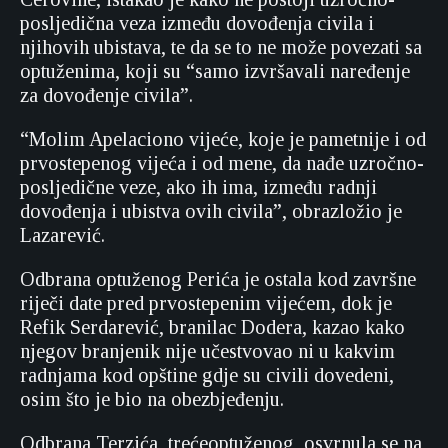
posljedična veza između dovođenja civila i
njihovih ubistava, te da se to ne može povezati sa
optuženima, koji su “samo izvršavali naređenje
za dovođenje civila”.
“Molim Apelaciono vijeće, koje je pametnije i od
prvostepenog vijeća i od mene, da nađe uzročno-
posljedične veze, ako ih ima, između radnji
dovođenja i ubistva ovih civila”, obrazložio je
Lazarević.
Odbrana optuženog Perića je ostala kod završne
riječi date pred prvostepenim vijećem, dok je
Refik Serdarević, branilac Dodera, kazao kako
njegov branjenik nije učestvovao ni u kakvim
radnjama kod opštine gdje su civili dovedeni,
osim što je bio na obezbjeđenju.
Odbrana Terzića, trećeoptuženog, osvrnula se na