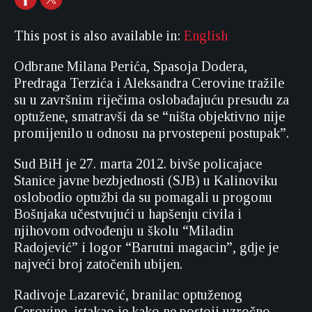
This post is also available in:
English
Odbrane Milana Perića, Spasoja Dodera,
Predraga Terzića i Aleksandra Cerovine tražile
su u završnim riječima oslobađajuću presudu za
optužene, smatravši da se “ništa objektivno nije
promijenilo u odnosu na prvostepeni postupak”.
Sud BiH je 27. marta 2012. bivše policajace
Stanice javne bezbjednosti (SJB) u Kalinoviku
oslobodio optužbi da su pomagali u progonu
Bošnjaka učestvujući u hapšenju civila i
njihovom odvođenju u školu “Miladin
Radojević” i logor “Barutni magacin”, gdje je
najveći broj zatočenih ubijen.
Radivoje Lazarević, branilac optuženog
Cerovine, istakao je kako ne postoji uzročno-