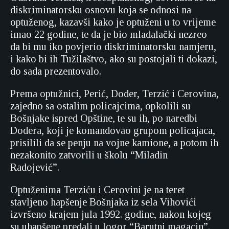
diskriminatorsku osnovu koja se odnosi na
optuženog, kazavši kako je optuženi u to vrijeme
imao 22 godine, te da je bio mladalački nezreo
da bi mu iko povjerio diskriminatorsku namjeru,
i kako bi ih Tužilaštvo, ako su postojali ti dokazi,
do sada prezentovalo.
Prema optužnici, Perić, Doder, Terzić i Cerovina,
zajedno sa ostalim policajcima, opkolili su
Bošnjake ispred Opštine, te su ih, po naredbi
Dodera, koji je komandovao grupom policajaca,
prisilili da se penju na vojne kamione, a potom ih
nezakonito zatvorili u školu “Miladin
Radojević”.
Optuženima Terziću i Cerovini je na teret
stavljeno hapšenje Bošnjaka iz sela Vihovići
izvršeno krajem jula 1992. godine, nakon kojeg
su uhapšene predali u logor “Barutni magacin”.