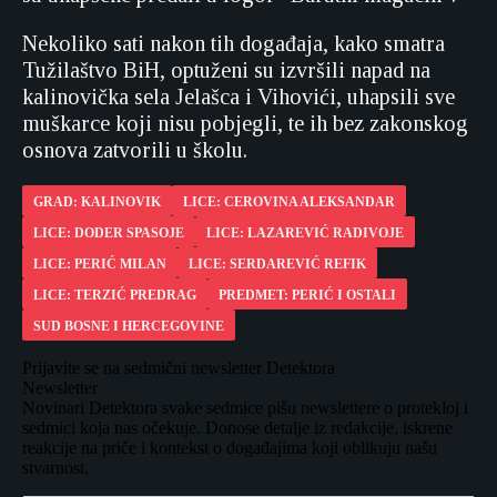
Nekoliko sati nakon tih događaja, kako smatra
Tužilaštvo BiH, optuženi su izvršili napad na
kalinovička sela Jelašca i Vihovići, uhapsili sve
muškarce koji nisu pobjegli, te ih bez zakonskog
osnova zatvorili u školu.
GRAD: KALINOVIK
LICE: CEROVINA ALEKSANDAR
LICE: DODER SPASOJE
LICE: LAZAREVIĆ RADIVOJE
LICE: PERIĆ MILAN
LICE: SERDAREVIĆ REFIK
LICE: TERZIĆ PREDRAG
PREDMET: PERIĆ I OSTALI
SUD BOSNE I HERCEGOVINE
Prijavite se na sedmični newsletter Detektora
Newsletter
Novinari Detektora svake sedmice pišu newslettere o protekloj i
sedmici koja nas očekuje. Donose detalje iz redakcije, iskrene
reakcije na priče i kontekst o događajima koji oblikuju našu
stvarnost.