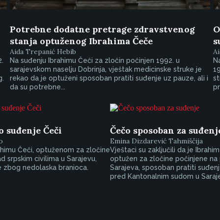
Potrebne dodatne pretrage zdravstvenog
O
stanja optuženog Ibrahima Čeče
s
Aida Trepanić Hebib
Ai
.
Na suđenju Ibrahimu Čeči za zločin počinjen 1992. u
Na
sarajevskom naselju Dobrinja, vještak medicinske struke je
19
g.
rekao da je optuženi sposoban pratiti suđenje uz pauze, ali i
st
da su potrebne...
pr
 suđenje Čeči
Čečo sposoban za suđenj
o
Emina Dizdarević Tahmiščija
ahimu Čeči, optuženom za zločine
Vještaci su zaključili da je Ibrahi
d srpskim civilima u Sarajevu,
optužen za zločine počinjene na
 zbog nedolaska branioca.
Sarajeva, sposoban pratiti suđenj
pred Kantonalnim sudom u Saraj