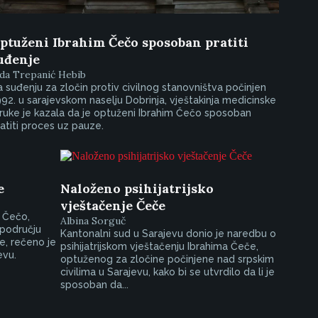
ptuženi Ibrahim Čečo sposoban pratiti
uđenje
da Trepanić Hebib
 suđenju za zločin protiv civilnog stanovništva počinjen
92. u sarajevskom naselju Dobrinja, vještakinja medicinske
ruke je kazala da je optuženi Ibrahim Čečo sposoban
atiti proces uz pauze.
e
Naloženo psihijatrijsko
vještačenje Čeče
m Čečo,
Albina Sorguč
 području
Kantonalni sud u Sarajevu donio je naredbu o
e, rečeno je
psihijatrijskom vještačenju Ibrahima Čeče,
evu.
optuženog za zločine počinjene nad srpskim
civilima u Sarajevu, kako bi se utvrdilo da li je
sposoban da...