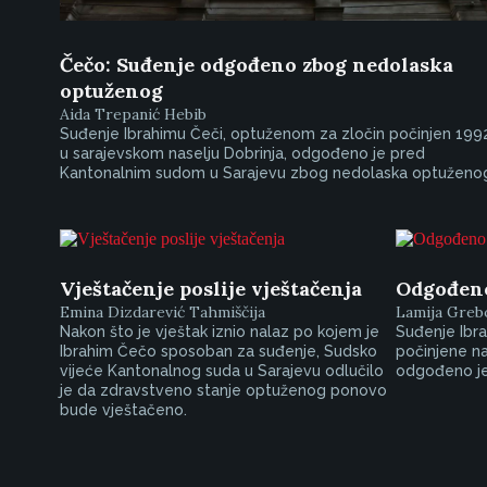
Čečo: Suđenje odgođeno zbog nedolaska
optuženog
Aida Trepanić Hebib
Suđenje Ibrahimu Čeči, optuženom za zločin počinjen 1992
u sarajevskom naselju Dobrinja, odgođeno je pred
Kantonalnim sudom u Sarajevu zbog nedolaska optuženo
Vještačenje poslije vještačenja
Odgođeno
Emina Dizdarević Tahmiščija
Lamija Greb
Nakon što je vještak iznio nalaz po kojem je
Suđenje Ibr
Ibrahim Čečo sposoban za suđenje, Sudsko
počinjene na
vijeće Kantonalnog suda u Sarajevu odlučilo
odgođeno je
je da zdravstveno stanje optuženog ponovo
bude vještačeno.