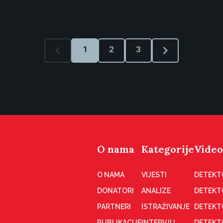
1
2
3
O nama
Kategorije
Video
O NAMA
VIJESTI
DETEKT
DONATORI
ANALIZE
DETEKT
PARTNERI
ISTRAŽIVANJE
DETEKT
PUBLIKACIJE
INTERVJU
DETEKT