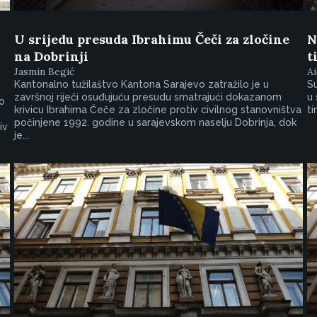
U srijedu presuda Ibrahimu Čeči za zločine
N
na Dobrinji
t
Jasmin Begić
Ai
Kantonalno tužilaštvo Kantona Sarajevo zatražilo je u
Su
završnoj riječi osuđujuću presudu smatrajući dokazanom
u 
io
krivicu Ibrahima Čeče za zločine protiv civilnog stanovništva
ti
počinjene 1992. godine u sarajevskom naselju Dobrinja, dok
iv
je...