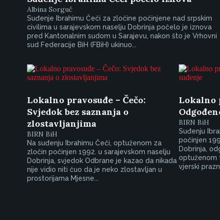
Albina Sorguč
Suđenje Ibrahimu Čeči za zločine počinjene nad srpskim
civilima u sarajevskom naselju Dobrinja počelo je iznova
pred Kantonalnim sudom u Sarajevu, nakon što je Vrhovni
sud Federacije BiH (FBiH) ukinuo...
Lokalno pravosuđe – Čečo:
Lokalno 
Svjedok bez saznanja o
Odgođeno
zlostavljanjima
BIRN BiH
Suđenju Ibrah
BIRN BiH
počinjen 199
Na suđenju Ibrahimu Čeči, optuženom za
Dobrinja, o
zločin počinjen 1992. u sarajevskom naselju
optuženom t
Dobrinja, svjedok Odbrane je kazao da nikada
vjerski prazni
nije vidio niti čuo da je neko zlostavljan u
prostorijama Mjesne...