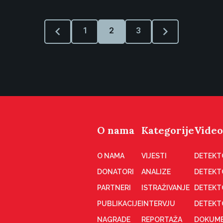
1
2
3
O nama
Kategorije
Video
O NAMA
VIJESTI
DETEKT
DONATORI
ANALIZE
DETEKT
PARTNERI
ISTRAŽIVANJE
DETEKT
PUBLIKACIJE
INTERVJU
DETEKT
NAGRADE
REPORTAŽA
DOKUME