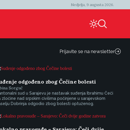
Nedjelja, 9 augusta 2026.
Prijavite se na newsletter
uđenje odgođeno zbog Čečine bolesti
bina Sorguč
ntonalni sud u Sarajevu je nastavak suđenja Ibrahimu Čeči
 zločine nad srpskim civilima počinjene u sarajevskom
selju Dobrinja odgodio zbog bolesti optuženog.
okalno pravosuđe – Sarajevo: Čeči dvije