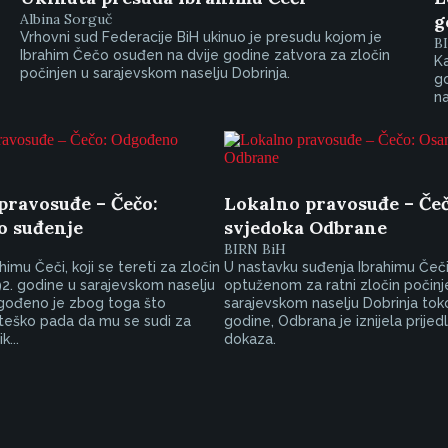
Albina Sorguč
g
Vrhovni sud Federacije BiH ukinuo je presudu kojom je
B
Ibrahim Čečo osuđen na dvije godine zatvora za zločin
Ka
počinjen u sarajevskom naselju Dobrinja.
go
na
pravosuđe – Čečo:
Lokalno pravosuđe – Če
 suđenje
svjedoka Odbrane
BIRN BiH
imu Čeči, koji se tereti za zločin
U nastavku suđenja Ibrahimu Čeči
2. godine u sarajevskom naselju
optuženom za ratni zločin počinj
dgođeno je zbog toga što
sarajevskom naselju Dobrinja to
eško pada da mu se sudi za
godine, Odbrana je iznijela prijed
k...
dokaza.