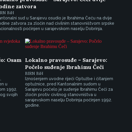
odine zatvora
IRN BiH
ntonalni sud u Sarajevu osudio je Ibrahima Čeču na dvije
dine zatvora za zločin nad civilnim stanovništvom srpske
cionalnosti počinjen u sarajevskom naselju Dobrinja.
čo: Osam
Lokalno pravosuđe – Sarajevo:
Počelo suđenje Ibrahimu Čeči
BIRN BiH
,
Iznošenjem uvodne riječi Optužbe i čitanjem
en u
optužnice, pred Kantonalnim sudom u
kom 1992.
Sarajevu počelo je suđenje Ibrahimu Čeči za
log svojih
zločin protiv civilnog stanovništva u
sarajevskom naselju Dobrinja počinjen 1992.
godine.