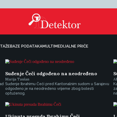
TAŽE
BAZE PODATAKA
MULTIMEDIJALNE PRIČE
Suđenje Čeči odgođeno na neodređeno
S
Marija Taušan
Al
ad
Suđenje Ibrahimu Čeči pred Kantonalnim sudom u Sarajevu
Ka
odgođeno je na neodređeno vrijeme zbog bolesti
za
optuženog.
na
Ukinuta presuda Ibrahimu Čeči
L