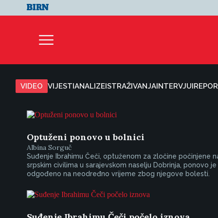
VIDEO
VIJESTI
ANALIZE
ISTRAŽIVANJA
INTERVJUI
REPOR
Optuženi ponovo u bolnici
Albina Sorguč
Suđenje Ibrahimu Čeči, optuženom za zločine počinjene n
srpskim civilima u sarajevskom naselju Dobrinja, ponovo je
odgođeno na neodređno vrijeme zbog njegove bolesti.
Suđenje Ibrahimu Čeči počelo iznova