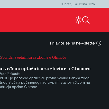
Subota, 8 augusta 2026.
Prijavite se na newsletter
otvrđena optužnica za zločine u Glamoču
žana Brkanić
d BiH je potvrdio optužnicu protiv Sekule Babića zbog
tnog zločina počinjenog nad civilnim stanovništvom na
odručju općine Glamoč.