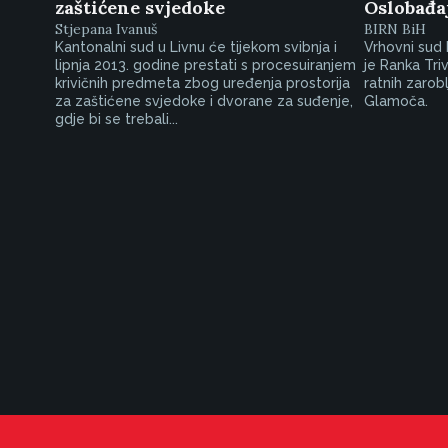
zaštićene svjedoke
Oslobađa
Stjepana Ivanuš
BIRN BiH
Kantonalni sud u Livnu će tijekom svibnja i
Vrhovni sud 
lipnja 2013. godine prestati s procesuiranjem
je Ranka Tri
krivičnih predmeta zbog uređenja prostorija
ratnih zarob
za zaštićene svjedoke i dvorane za suđenje,
Glamoča.
gdje bi se trebali...