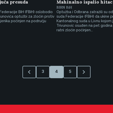
juća presuda
Mahinalno ispalio hitac
BIRN BiH
Federacije BiH (FBiH) oslobodio
Optužba i Odbrana zatražili su o
vunovića optužbi za zločin protiv
suda Federacije (FBiH) da ukine 
ljenika počinjen na području
Kantonalnog suda u Livnu kojom 
Trivunović osuđen na pet godina
ratni zločin počinjen...
3
4
5