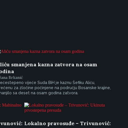
liću smanjena kazna zatvora na osam
odina
žana Brkanić
ećestepeno vijeće Suda BiH je kaznu Šefiku Aliću,
rečenu za zločine počinjene na području Bosanske krajine,
anjilo sa deset na osam godina zatvora.
ivunović:
Lokalno pravosuđe – Trivunović: