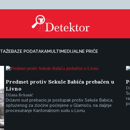
TAŽE
BAZE PODATAKA
MULTIMEDIJALNE PRIČE
Predmet protiv Sekule Babića prebačen u
P
Livno
D
Su
Džana Brkanić
ra
Državni sud prebacio je postupak protiv Sekule Babića,
p
optuženog za zločine počinjene u Glamoču, na daljnje
procesuiranje Kantonalnom sudu u Livnu.