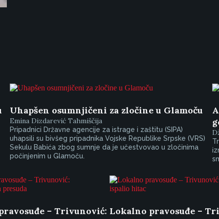
u
Uhapšen osumnjičeni za zločine u Glamoču
A
Emina Dizdarević Tahmiščija
g
Pripadnici Državne agencije za istrage i zaštitu (SIPA)
D
uhapsili su bivšeg pripadnika Vojske Republike Srpske (VRS)
Tr
Sekulu Babića zbog sumnje da je učestvovao u zločinima
iz
počinjenim u Glamoču.
sm
pravosuđe – Trivunović:
Lokalno pravosuđe – Tr