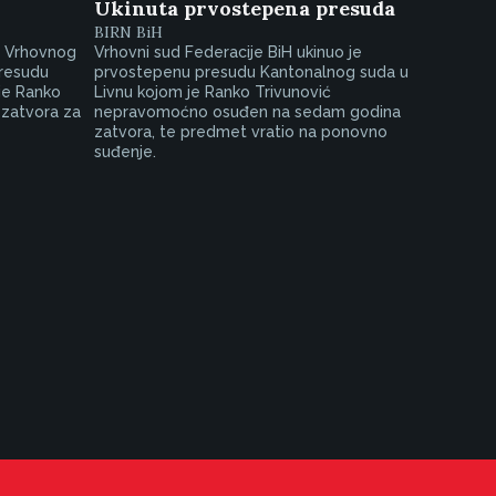
Ukinuta prvostepena presuda
BIRN BiH
d Vrhovnog
Vrhovni sud Federacije BiH ukinuo je
presudu
prvostepenu presudu Kantonalnog suda u
je Ranko
Livnu kojom je Ranko Trivunović
 zatvora za
nepravomoćno osuđen na sedam godina
zatvora, te predmet vratio na ponovno
suđenje.