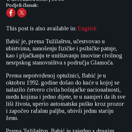
Podjeli članak:
This post is also available in:
English
Babić je, prema Tužilaštvu, učestvovao u
ubistvima, nanošenju fizičke i psihičke patnje,
kao i pljačkanju te uništavanju imovine civilnog
nesrpskog stanovništva s područja Glamoča.
Prema nepotvrđenoj optužnici, Babić je u
oktobru 1992. godine došao do kuće u kojoj se
nalazilo četvero civila bošnjačke nacionalnosti,
među kojima i jedno dijete, te u namjeri da ih sve
liši života, uperio automatsku pušku kroz prozor
i započeo rafalnu paljbu, ubivši jednu stariju
ženu.
Prema Tužilaštvu, Babić je zajedno s drugim