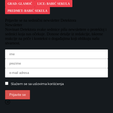
GRAD: GLAMOČ
LICE: BABIĆ SEKULA
PREDMET: BABIĆ SEKULA
Prijavite se na sedmični newsletter Detektora
Newsletter
Novinari Detektora svake sedmice pišu newslettere o protekloj i
sedmici koja nas očekuje. Donose detalje iz redakcije, iskrene
reakcije na priče i kontekst o događajima koji oblikuju našu
stvarnost.
Slažem se sa uslovima korišćenja