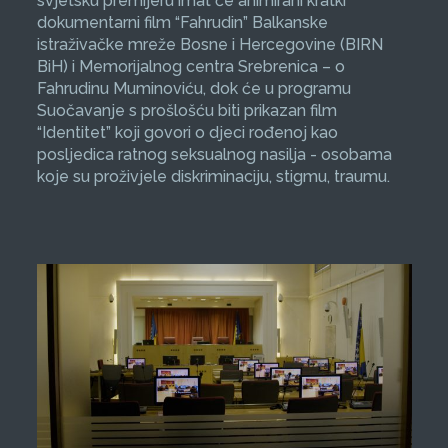
svjetsku premijeru imat će animirani kratki
dokumentarni film “Fahrudin” Balkanske
istraživačke mreže Bosne i Hercegovine (BIRN
BiH) i Memorijalnog centra Srebrenica – o
Fahrudinu Muminoviću, dok će u programu
Suočavanje s prošlošću biti prikazan film
“Identitet” koji govori o djeci rođenoj kao
posljedica ratnog seksualnog nasilja - osobama
koje su proživjele diskriminaciju, stigmu, traumu.