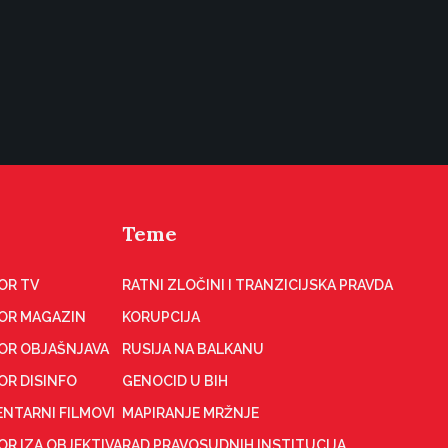
Teme
OR TV
RATNI ZLOČINI I TRANZICIJSKA PRAVDA
OR MAGAZIN
KORUPCIJA
OR OBJAŠNJAVA
RUSIJA NA BALKANU
OR DISINFO
GENOCID U BIH
NTARNI FILMOVI
MAPIRANJE MRŽNJE
R IZA OBJEKTIVA
RAD PRAVOSUDNIH INSTITUCIJA