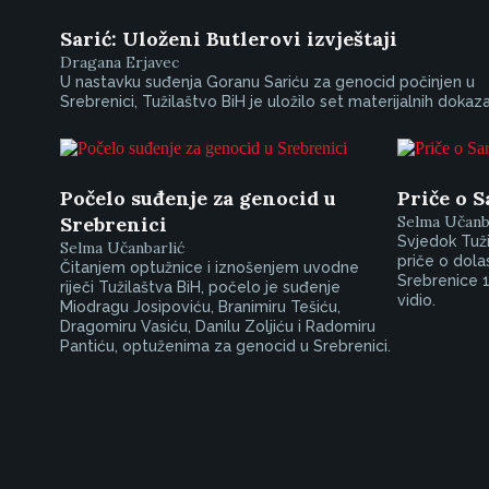
Sarić: Uloženi Butlerovi izvještaji
Dragana Erjavec
U nastavku suđenja Goranu Sariću za genocid počinjen u
Srebrenici, Tužilaštvo BiH je uložilo set materijalnih dokaza
Počelo suđenje za genocid u
Priče o 
Srebrenici
Selma Učanb
Svjedok Tuži
Selma Učanbarlić
priče o dola
Čitanjem optužnice i iznošenjem uvodne
Srebrenice 1
riječi Tužilaštva BiH, počelo je suđenje
vidio.
Miodragu Josipoviću, Branimiru Tešiću,
Dragomiru Vasiću, Danilu Zoljiću i Radomiru
Pantiću, optuženima za genocid u Srebrenici.