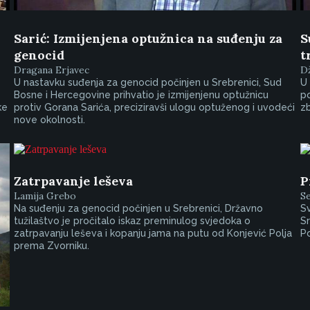
Sarić: Izmijenjena optužnica na suđenju za
S
genocid
t
Dragana Erjavec
D
U nastavku suđenja za genocid počinjen u Srebrenici, Sud
U 
Bosne i Hercegovine prihvatio je izmijenjenu optužnicu
po
ke
protiv Gorana Sarića, preciziravši ulogu optuženog i uvodeći
z
nove okolnosti.
Zatrpavanje leševa
P
Lamija Grebo
S
Na suđenju za genocid počinjen u Srebrenici, Državno
Sv
tužilaštvo je pročitalo iskaz preminulog svjedoka o
Sr
zatrpavanju leševa i kopanju jama na putu od Konjević Polja
Po
prema Zvorniku.