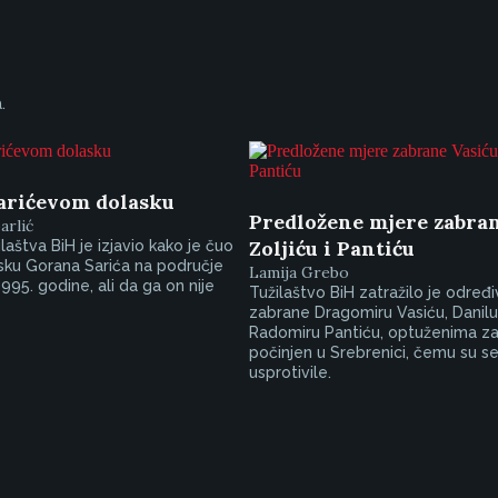
.
Sarićevom dolasku
Predložene mjere zabran
arlić
Zoljiću i Pantiću
laštva BiH je izjavio kako je čuo
sku Gorana Sarića na područje
Lamija Grebo
995. godine, ali da ga on nije
Tužilaštvo BiH zatražilo je određ
zabrane Dragomiru Vasiću, Danilu 
Radomiru Pantiću, optuženima z
počinjen u Srebrenici, čemu su 
usprotivile.