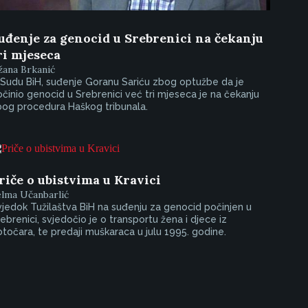
uđenje za genocid u Srebrenici na čekanju
ri mjeseca
žana Brkanić
Sudu BiH, suđenje Goranu Sariću zbog optužbe da je
činio genocid u Srebrenici već tri mjeseca je na čekanju
bog procedura Haškog tribunala.
riče o ubistvima u Kravici
elma Učanbarlić
jedok Tužilaštva BiH na suđenju za genocid počinjen u
ebrenici, svjedočio je o transportu žena i djece iz
točara, te predaji muškaraca u julu 1995. godine.