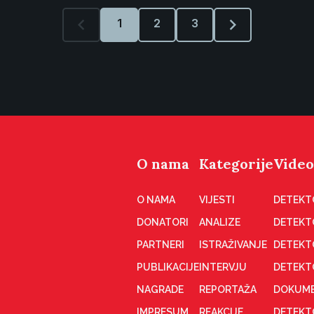
1
2
3
O nama
Kategorije
Video
O NAMA
VIJESTI
DETEKT
DONATORI
ANALIZE
DETEKT
PARTNERI
ISTRAŽIVANJE
DETEKT
PUBLIKACIJE
INTERVJU
DETEKT
NAGRADE
REPORTAŽA
DOKUME
IMPRESUM
REAKCIJE
DETEKTO