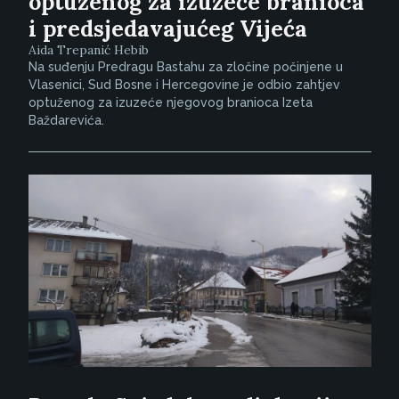
optuženog za izuzeće branioca
i predsjedavajućeg Vijeća
Aida Trepanić Hebib
Na suđenju Predragu Bastahu za zločine počinjene u
Vlasenici, Sud Bosne i Hercegovine je odbio zahtjev
optuženog za izuzeće njegovog branioca Izeta
Baždarevića.