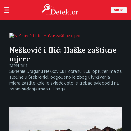
VIDEO
Nešković i Ilić: Haške zaštitne
mjere
BIRN BiH
Suđenje Draganu Neškoviću i Zoranu Iliću, optuženima za
zločine u Srebrenici, odgođeno je zbog utvrđivanja
mjera zaštite koje je svjedok što je trebao svjedočiti na
ovom suđenju imao u Haagu.