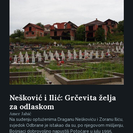
Nešković i Ilić: Grčevita želja
za odlaskom
Amer Jahić
Na suđenju optuženima Draganu Neškoviću i Zoranu Iliću,
svjedok Odbrane je istakao da su, po njegovom mišljenju,
Bošnjaci dobrovoljno napustili Potočare u julu 1995.