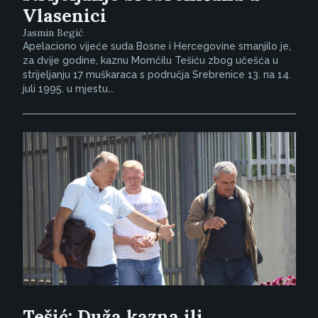
Vlasenici
Jasmin Begić
Apelaciono vijeće suda Bosne i Hercegovine smanjilo je,
za dvije godine, kaznu Momčilu Tešiću zbog učešća u
strijeljanju 17 muškaraca s područja Srebrenice 13. na 14.
juli 1995. u mjestu...
Tešić: Duža kazna ili