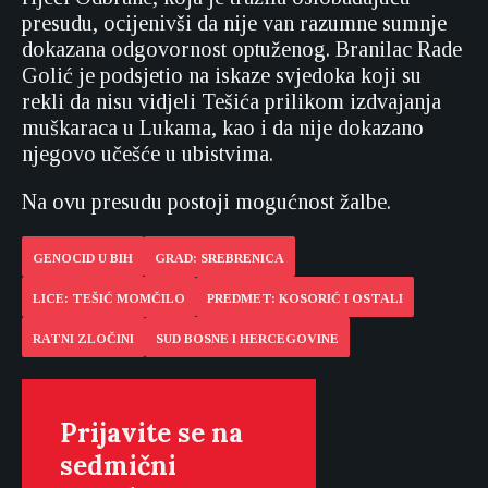
presudu, ocijenivši da nije van razumne sumnje
dokazana odgovornost optuženog. Branilac Rade
Golić je podsjetio na iskaze svjedoka koji su
rekli da nisu vidjeli Tešića prilikom izdvajanja
muškaraca u Lukama, kao i da nije dokazano
njegovo učešće u ubistvima.
Na ovu presudu postoji mogućnost žalbe.
GENOCID U BIH
GRAD: SREBRENICA
LICE: TEŠIĆ MOMČILO
PREDMET: KOSORIĆ I OSTALI
RATNI ZLOČINI
SUD BOSNE I HERCEGOVINE
Prijavite se na
sedmični