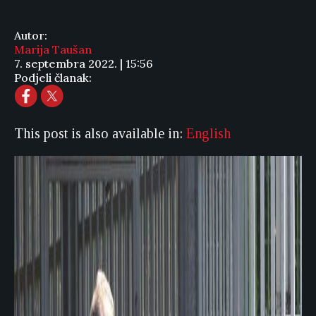
Autor:
Marija Taušan
7. septembra 2022. | 15:56
Podjeli članak:
This post is also available in:
English