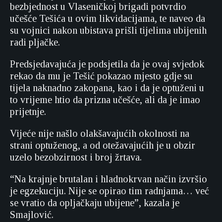
bezbjednost u Vlaseničkoj brigadi potvrdio
učešće Tešića u ovim likvidacijama, te naveo da
su vojnici nakon ubistava prišli tijelima ubijenih
radi pljačke.
Predsjedavajuća je podsjetila da je ovaj svjedok
rekao da mu je Tešić pokazao mjesto gdje su
tijela naknadno zakopana, kao i da je optuženi u
to vrijeme htio da prizna učešće, ali da je imao
prijetnje.
Vijeće nije našlo olakšavajućih okolnosti na
strani optuženog, a od otežavajućih je u obzir
uzelo bezobzirnost i broj žrtava.
“Na krajnje brutalan i hladnokrvan način izvršio
je egzekuciju. Nije se opirao tim radnjama… već
se vratio da opljačkaju ubijene”, kazala je
Smajlović.