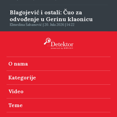
Blagojević i ostali: Čuo za
odvođenje u Gerinu klaonicu
Elmedina Šabanović | 20. Jula 2026 | 14:22
O nama
Kategorije
Video
Teme