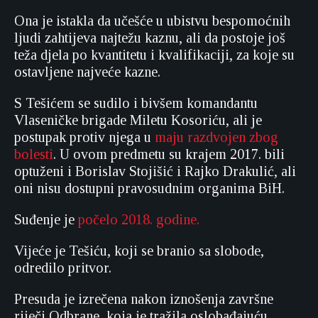
Ona je istakla da učešće u ubistvu bespomoćnih
ljudi zahtijeva najtežu kaznu, ali da postoje još
teža djela po kvantitetu i kvalifikaciji, za koje su
ostavljene najveće kazne.
S Tešićem se sudilo i bivšem komandantu
Vlaseničke brigade Miletu Kosoriću, ali je
postupak protiv njega u
maju razdvojen zbog
bolesti
. U ovom predmetu su krajem 2017. bili
optuženi i Borislav Stojišić i Rajko Drakulić, ali
oni nisu dostupni pravosudnim organima BiH.
Suđenje je
počelo 2018. godine.
Vijeće je Tešiću, koji se branio sa slobode,
odredilo pritvor.
Presuda je izrečena nakon iznošenja završne
riječi Odbrane, koja je tražila oslobađajuću