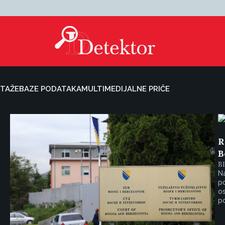
TAŽE
BAZE PODATAKA
MULTIMEDIJALNE PRIČE
R
B
B
N
p
os
po