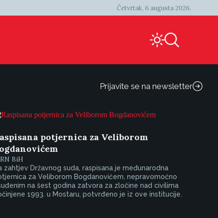
Četvrtak, 6 augusta 2026.
Prijavite se na newsletter
aspisana potjernica za Veliborom
ogdanovićem
IRN BiH
a zahtjev Državnog suda, raspisana je međunarodna
otjernica za Veliborom Bogdanovićem, nepravomoćno
uđenim na šest godina zatvora za zločine nad civilima
činjene 1993. u Mostaru, potvrđeno je iz ove institucije.