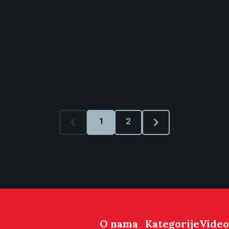
1
2
O nama
Kategorije
Video