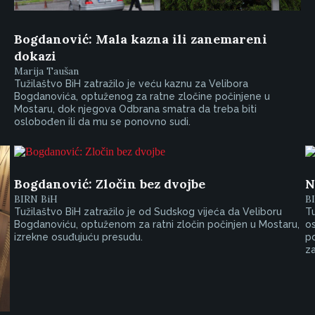
Bogdanović: Mala kazna ili zanemareni
dokazi
Marija Taušan
Tužilaštvo BiH zatražilo je veću kaznu za Velibora
Bogdanovića, optuženog za ratne zločine počinjene u
Mostaru, dok njegova Odbrana smatra da treba biti
oslobođen ili da mu se ponovno sudi.
Bogdanović: Zločin bez dvojbe
N
BIRN BiH
B
Tužilaštvo BiH zatražilo je od Sudskog vijeća da Veliboru
Tu
Bogdanoviću, optuženom za ratni zločin počinjen u Mostaru,
os
izrekne osuđujuću presudu.
po
za