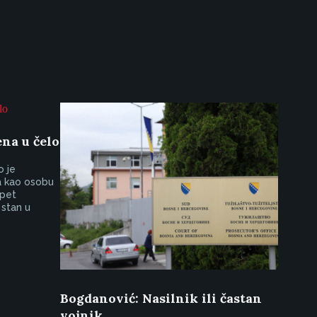
na u čelo
o je
a kao osobu
 pet
 stan u
Bogdanović: Nasilnik ili častan
vojnik