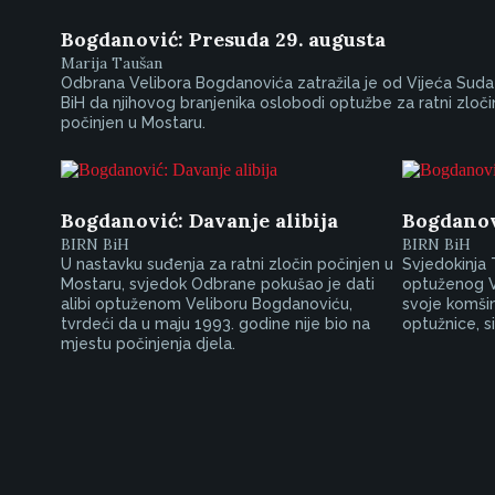
Bogdanović: Presuda 29. augusta
Marija Taušan
Odbrana Velibora Bogdanovića zatražila je od Vijeća Suda
BiH da njihovog branjenika oslobodi optužbe za ratni zloči
počinjen u Mostaru.
Bogdanović: Davanje alibija
Bogdanov
BIRN BiH
BIRN BiH
U nastavku suđenja za ratni zločin počinjen u
Svjedokinja T
Mostaru, svjedok Odbrane pokušao je dati
optuženog V
alibi optuženom Veliboru Bogdanoviću,
svoje komšin
tvrdeći da u maju 1993. godine nije bio na
optužnice, s
mjestu počinjenja djela.