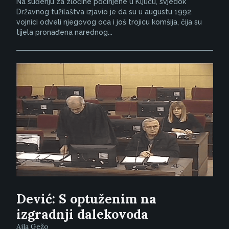
Na suđenju za zločine počinjene u Ključu, svjedok
Državnog tužilaštva izjavio je da su u augustu 1992.
vojnici odveli njegovog oca i još trojicu komšija, čija su
tijela pronađena narednog...
Dević: S optuženim na
izgradnji dalekovoda
Ajla Gežo