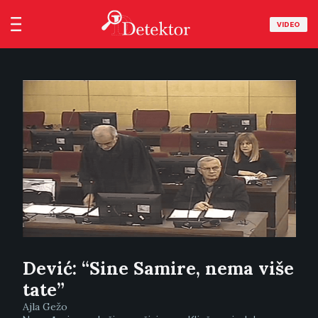
VIDEO
Dević: “Sine Samire, nema više
tate”
Ajla Gežo