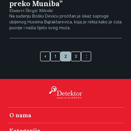
preko Muniba”
Elameri Škrgić Mikulić
Na suđenju Bošku Deviću pročitan je iskaz supruge
ubijenog Huseina Bajraktarevića, koja je rekla kako je čula
pucnje i našla tijelo svog muža.
1
2
3
O nama
Kategorije