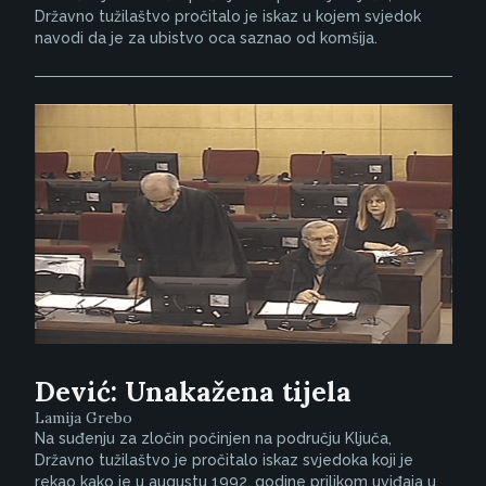
Državno tužilaštvo pročitalo je iskaz u kojem svjedok
navodi da je za ubistvo oca saznao od komšija.
Dević: Unakažena tijela
Lamija Grebo
Na suđenju za zločin počinjen na području Ključa,
Državno tužilaštvo je pročitalo iskaz svjedoka koji je
rekao kako je u augustu 1992. godine prilikom uviđaja u