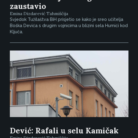
zaustavio
Emina Dizdarević Tahmiščija
Svjedok Tužilaštva BiH prisjetio se kako je sreo učitelja
Boška Devića s drugim vojnicima u blizini sela Humići kod
Ključa.
Dević: Rafali u selu Kamičak
Emina Dizdarević Tahmiščija