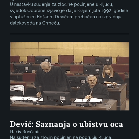
U nastavku suđenja za zločine počinjene u Ključu,
svjedok Odbrane izjavio je da je krajem jula 1992. godine
s optuženim Boškom Devićem prebačen na izgradnju
dalekovoda na Grmeču.
Dević: Saznanja o ubistvu oca
Haris Rovčanin
Na suđenju za zločin počinjen na području Ključa,