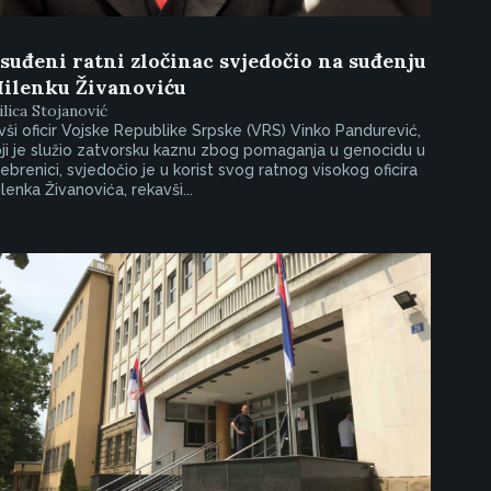
suđeni ratni zločinac svjedočio na suđenju
ilenku Živanoviću
lica Stojanović
vši oficir Vojske Republike Srpske (VRS) Vinko Pandurević,
ji je služio zatvorsku kaznu zbog pomaganja u genocidu u
ebrenici, svjedočio je u korist svog ratnog visokog oficira
lenka Živanovića, rekavši...