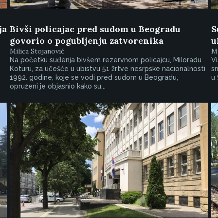
ja
Bivši policajac pred sudom u Beogradu
S
govorio o pogubljenju zatvorenika
u
Milica Stojanović
Mi
Na početku suđenja bivšem rezervnom policajcu, Miloradu
Vi
Koturu, za učešće u ubistvu 51 žrtve nesrpske nacionalnosti
sn
1992. godine, koje se vodi pred sudom u Beogradu,
u 
opruženi je objasnio kako su...