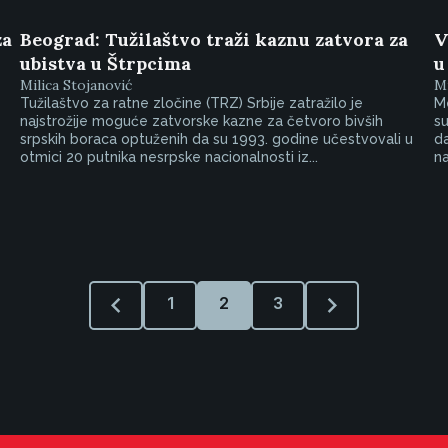
za
Beograd: Tužilaštvo traži kaznu zatvora za
V
ubistva u Štrpcima
u
Milica Stojanović
Mi
Tužilaštvo za ratne zločine (TRZ) Srbije zatražilo je
Me
najstrožije moguće zatvorske kazne za četvoro bivših
su
srpskih boraca optuženih da su 1993. godine učestvovali u
da
otmici 20 putnika nesrpske nacionalnosti iz...
na
1
2
3