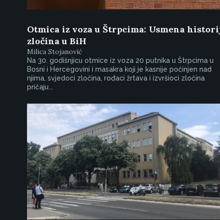
Otmica iz voza u Štrpcima: Usmena histori
zločina u BiH
Milica Stojanović
Na 30. godišnjicu otmice iz voza 20 putnika u Štrpcima u
Bosni i Hercegovini i masakra koji je kasnije počinjen nad
njima, svjedoci zločina, rođaci žrtava i izvršioci zločina
pričaju...