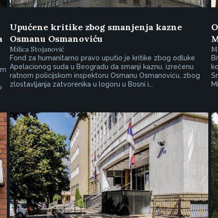
Upućene kritike zbog smanjenja kazne
O
a
Osmanu Osmanoviću
M
Milica Stojanović
Mi
Fond za humanitarno pravo uputio je kritike zbog odluke
Bi
Apelacionog suda u Beogradu da smanji kaznu, izrečenu
ko
im
ratnom policijskom inspektoru Osmanu Osmanoviću, zbog
Sr
zlostavljanja zatvorenika u logoru u Bosni i...
Mi
o