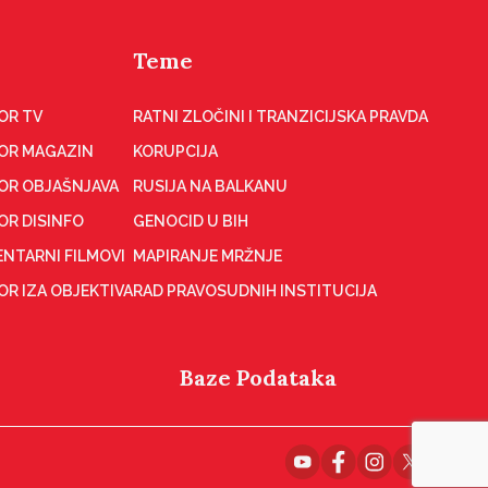
Teme
OR TV
RATNI ZLOČINI I TRANZICIJSKA PRAVDA
OR MAGAZIN
KORUPCIJA
OR OBJAŠNJAVA
RUSIJA NA BALKANU
OR DISINFO
GENOCID U BIH
NTARNI FILMOVI
MAPIRANJE MRŽNJE
R IZA OBJEKTIVA
RAD PRAVOSUDNIH INSTITUCIJA
Baze Podataka