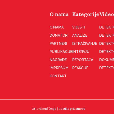
O nama
Kategorije
Video
O NAMA
VIJESTI
DETEKT
DONATORI
ANALIZE
DETEKT
PARTNERI
ISTRAŽIVANJE
DETEKT
PUBLIKACIJE
INTERVJU
DETEKT
NAGRADE
REPORTAŽA
DOKUME
IMPRESUM
REAKCIJE
DETEKTO
KONTAKT
Uslovi korišćenja
|
Politika privatnosti