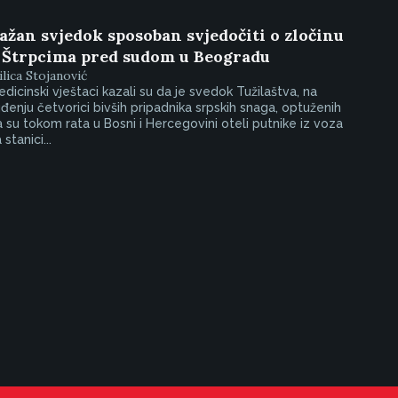
ažan svjedok sposoban svjedočiti o zločinu
 Štrpcima pred sudom u Beogradu
lica Stojanović
dicinski vještaci kazali su da je svedok Tužilaštva, na
đenju četvorici bivših pripadnika srpskih snaga, optuženih
 su tokom rata u Bosni i Hercegovini oteli putnike iz voza
 stanici...