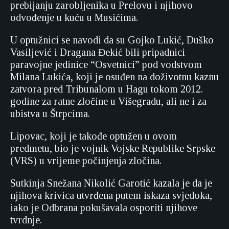
prebijanju zarobljenika u Prelovu i njihovo
odvođenje u kuću u Musićima.
U optužnici se navodi da su Gojko Lukić, Duško
Vasiljević i Dragana Đekić bili pripadnici
paravojne jedinice “Osvetnici” pod vodstvom
Milana Lukića, koji je osuđen na doživotnu kaznu
zatvora pred Tribunalom u Hagu tokom 2012.
godine za ratne zločine u Višegradu, ali ne i za
ubistva u Štrpcima.
Lipovac, koji je takođe optužen u ovom
predmetu, bio je vojnik Vojske Republike Srpske
(VRS) u vrijeme počinjenja zločina.
Sutkinja Snežana Nikolić Garotić kazala je da je
njihova krivica utvrđena putem iskaza svjedoka,
iako je Odbrana pokušavala osporiti njihove
tvrdnje.