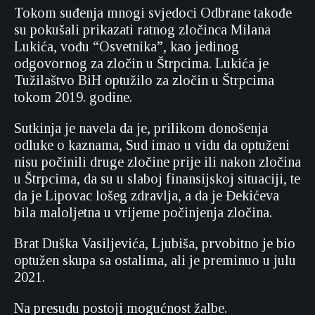
Tokom suđenja mnogi svjedoci Odbrane takođe
su pokušali prikazati ratnog zločinca Milana
Lukića, vođu “Osvetnika”, kao jedinog
odgovornog za zločin u Štrpcima. Lukića je
Tužilaštvo BiH optužilo za zločin u Štrpcima
tokom 2019. godine.
Sutkinja je navela da je, prilikom donošenja
odluke o kaznama, Sud imao u vidu da optuženi
nisu počinili druge zločine prije ili nakon zločina
u Štrpcima, da su u slaboj finansijskoj situaciji, te
da je Lipovac lošeg zdravlja, a da je Đekićeva
bila maloljetna u vrijeme počinjenja zločina.
Brat Duška Vasiljevića, Ljubiša, prvobitno je bio
optužen skupa sa ostalima, ali je preminuo u julu
2021.
Na presudu postoji mogućnost žalbe.