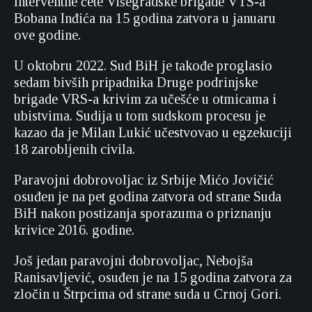
Interventne čete Višegradske brigade VTS-a
Bobana Inđića na 15 godina zatvora u januaru
ove godine.
U oktobru 2022. Sud BiH je takođe proglasio
sedam bivših pripadnika Druge podrinjske
brigade VRS-a krivim za učešće u otmicama i
ubistvima. Sudija u tom sudskom procesu je
kazao da je Milan Lukić učestvovao u egzekuciji
18 zarobljenih civila.
Paravojni dobrovoljac iz Srbije Mićo Jovičić
osuđen je na pet godina zatvora od strane Suda
BiH nakon postizanja sporazuma o priznanju
krivice 2016. godine.
Još jedan paravojni dobrovoljac, Nebojša
Ranisavljević, osuđen je na 15 godina zatvora za
zločin u Štrpcima od strane suda u Crnoj Gori.