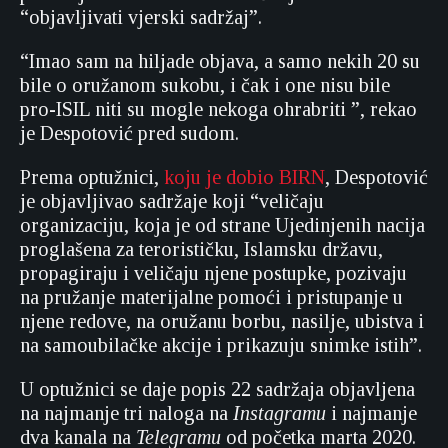
“objavljivati vjerski sadržaj”.
“Imao sam na hiljade objava, a samo nekih 20 su
bile o oružanom sukobu, i čak i one nisu bile
pro-ISIL niti su mogle nekoga ohrabriti ”, rekao
je Despotović pred sudom.
Prema optužnici,
koju je dobio BIRN
, Despotović
je objavljivao sadržaje koji “veličaju
organizaciju, koja je od strane Ujedinjenih nacija
proglašena za terorističku, Islamsku državu,
propagiraju i veličaju njene postupke, pozivaju
na pružanje materijalne pomoći i pristupanje u
njene redove, na oružanu borbu, nasilje, ubistva i
na samoubilačke akcije i prikazuju snimke istih”.
U optužnici se daje popis 22 sadržaja objavljena
na najmanje tri naloga na
Instagramu
i najmanje
dva kanala na
Telegramu
od početka marta 2020.