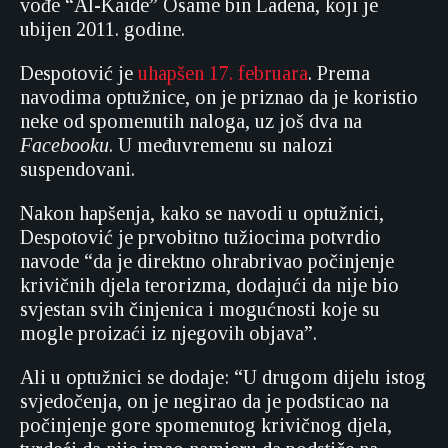
vođe “Al-Kaide” Osame bin Ladena, koji je
ubijen 2011. godine.
Despotović je
uhapšen 17. februara
. Prema
navodima optužnice, on je priznao da je koristio
neke od spomenutih naloga, uz još dva na
Facebooku
. U međuvremenu su nalozi
suspendovani.
Nakon hapšenja, kako se navodi u optužnici,
Despotović je prvobitno tužiocima potvrdio
navode “da je direktno ohrabrivao počinjenje
krivičnih djela terorizma, dodajući da nije bio
svjestan svih činjenica i mogućnosti koje su
mogle proizaći iz njegovih objava”.
Ali u optužnici se dodaje: “U drugom dijelu istog
svjedočenja, on je negirao da je podsticao na
počinjenje gore spomenutog krivičnog djela,