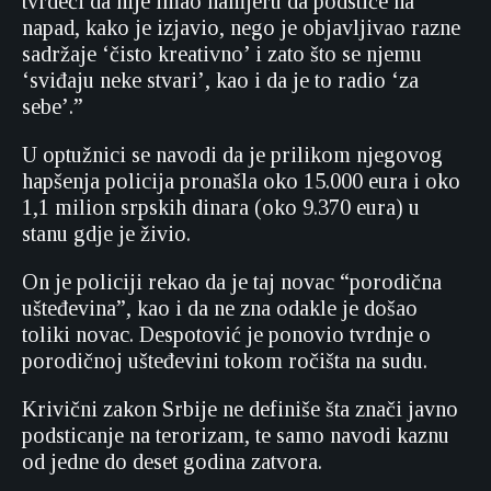
tvrdeći da nije imao namjeru da podstiče na
napad, kako je izjavio, nego je objavljivao razne
sadržaje ‘čisto kreativno’ i zato što se njemu
‘sviđaju neke stvari’, kao i da je to radio ‘za
sebe’.”
U optužnici se navodi da je prilikom njegovog
hapšenja policija pronašla oko 15.000 eura i oko
1,1 milion srpskih dinara (oko 9.370 eura) u
stanu gdje je živio.
On je policiji rekao da je taj novac “porodična
ušteđevina”, kao i da ne zna odakle je došao
toliki novac. Despotović je ponovio tvrdnje o
porodičnoj ušteđevini tokom ročišta na sudu.
Krivični zakon Srbije ne definiše šta znači javno
podsticanje na terorizam, te samo navodi kaznu
od jedne do deset godina zatvora.