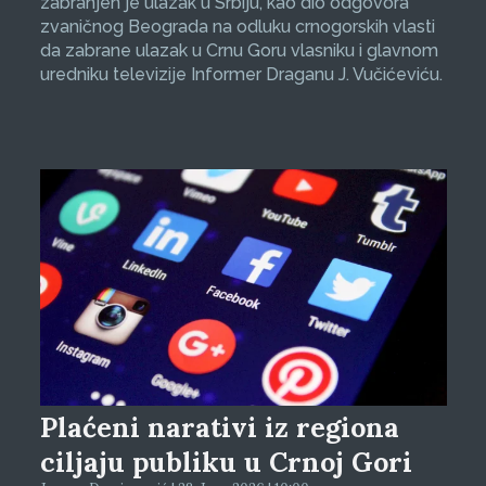
zabranjen je ulazak u Srbiju, kao dio odgovora
zvaničnog Beograda na odluku crnogorskih vlasti
da zabrane ulazak u Crnu Goru vlasniku i glavnom
uredniku televizije Informer Draganu J. Vučićeviću.
Plaćeni narativi iz regiona
ciljaju publiku u Crnoj Gori