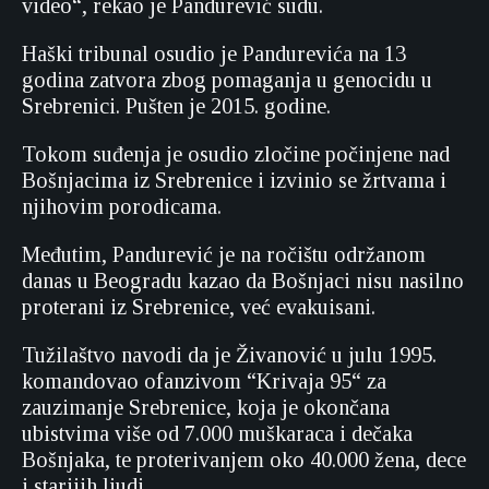
video“, rekao je Pandurević sudu.
Haški tribunal osudio je Pandurevića na 13
godina zatvora zbog pomaganja u genocidu u
Srebrenici. Pušten je 2015. godine.
Tokom suđenja je osudio zločine počinjene nad
Bošnjacima iz Srebrenice i izvinio se žrtvama i
njihovim porodicama.
Međutim, Pandurević je na ročištu održanom
danas u Beogradu kazao da Bošnjaci nisu nasilno
proterani iz Srebrenice, već evakuisani.
Tužilaštvo navodi da je Živanović u julu 1995.
komandovao ofanzivom “Krivaja 95“ za
zauzimanje Srebrenice, koja je okončana
ubistvima više od 7.000 muškaraca i dečaka
Bošnjaka, te proterivanjem oko 40.000 žena, dece
i starijih ljudi.