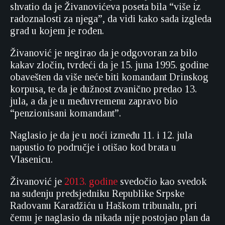
shvatio da je Živanovićeva poseta bila “više iz
radoznalosti za njega”, da vidi kako sada izgleda
grad u kojem je rođen.
Živanović je negirao da je odgovoran za bilo
kakav zločin, tvrdeći da je 15. juna 1995. godine
obavešten da više neće biti komandant Drinskog
korpusa, te da je dužnost zvanično predao 13.
jula, a da je u međuvremenu zapravo bio
“penzionisani komandant”.
Naglasio je da je u noći između 11. i 12. jula
napustio to područje i otišao kod brata u
Vlasenicu.
Živanović je
2013. godine
svedočio kao svedok
na suđenju predsjedniku Republike Srpske
Radovanu Karadžiću u Haškom tribunalu, pri
čemu je naglasio da nikada nije postojao plan da