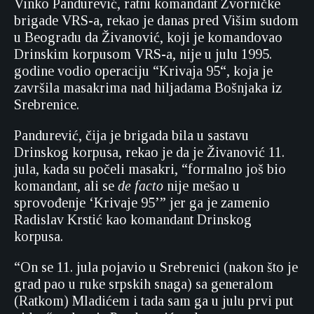
Vinko Pandurević, ratni komandant Zvorničke
brigade VRS-a, rekao je danas pred Višim sudom
u Beogradu da Živanović, koji je komandovao
Drinskim korpusom VRS-a, nije u julu 1995.
godine vodio operaciju “Krivaja 95“, koja je
završila masakrima nad hiljadama Bošnjaka iz
Srebrenice.
Pandurević, čija je brigada bila u sastavu
Drinskog korpusa, rekao je da je Živanović 11.
jula, kada su počeli masakri, “formalno još bio
komandant, ali se
de facto
nije mešao u
sprovođenje ‘Krivaje 95’” jer ga je zamenio
Radislav Krstić kao komandant Drinskog
korpusa.
“On se 11. jula pojavio u Srebrenici (nakon što je
grad pao u ruke srpskih snaga) sa generalom
(Ratkom) Mladićem i tada sam ga u julu prvi put