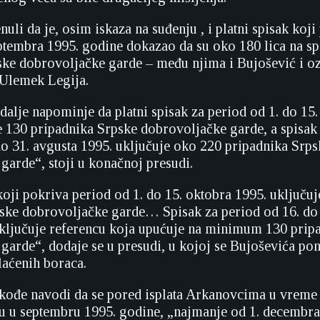
li da je, osim iskaza na suđenju , i platni spisak koji
eptembra 1995. godine dokazao da su oko 180 lica na spi
ske dobrovoljačke garde – među njima i Bujošević i o
 Ulemek Legija.
dalje napominje da platni spisak za period od 1. do 15.
ke 130 pripadnika Srpske dobrovoljačke garde, a spisak
do 31. avgusta 1995. uključuje oko 220 pripadnika Srps
garde“, stoji u konačnoj presudi.
koji pokriva period od 1. do 15. oktobra 1995. uključuj
ske dobrovoljačke garde… Spisak za period od 16. do 
ključuje referencu koja upućuje na minimum 130 prip
garde“, dodaje se u presudi, u kojoj se Bujoševića p
laćenih boraca.
akođe navodi da se pored isplata Arkanovcima u vreme 
u septembru 1995. godine, „najmanje od 1. decembra 