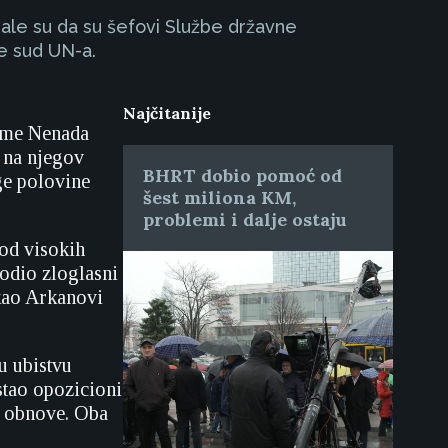
zale su da su šefovi Službe državne
je sud UN-a.
Najčitanije
 ime Nenada
i na njegov
BHRT dobio pomoć od
ge polovine
šest miliona KM,
problemi i dalje ostaju
od visokih
vodio zloglasni
 kao Arkanovi
u ubistvu
stao opozicioni
ta obnove. Oba