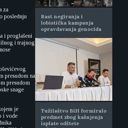
a za
o poslednju
Rast negiranja i
lobistička kampanja
opravdavanja genocida
a i proglašeni
lnog i trajnog
snose
loševićevog
nom presudom na
nom presudom
pske snage
kojem je
Tužilaštvo BiH formiralo
o i vođe
predmet zbog kašnjenja
dnika
isplate odštete