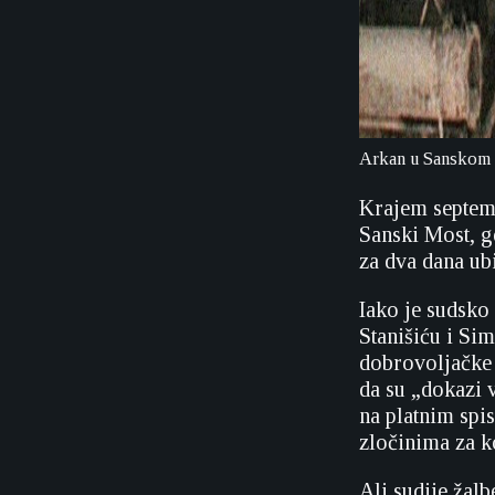
Arkan u Sanskom 
Krajem septemb
Sanski Most, g
za dva dana ubi
Iako je sudsk
Stanišiću i Si
dobrovoljačke 
da su „dokazi 
na platnim spi
zločinima za k
Ali sudije žalb