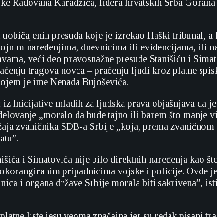
ke Radovana Karadžića, lidera hrvatskih Srba Gorana
uobičajenih presuda koje je izrekao Haški tribunal, a 
ojnim naređenjima, dnevnicima ili evidencijama, ili n
avama, veći deo pravosnažne presude Stanišiću i Simat
aćenju tragova novca – praćenju ljudi kroz platne spi
kojem je ime Nenada Bujoševića.
iz Inicijative mladih za ljudska prava objašnjava da je
elovanje „moralo da bude tajno ili barem što manje v
aja zvaničnika SDB-a Srbije „koja, prema zvaničnom n
atu”.
išića i Simatovića nije bilo direktnih naređenja kao št
okorangiranim pripadnicima vojske i policije. Ovde j
nica i organa države Srbije morala biti sakrivena”, ist
latne liste jesu veoma značajne jer su redak pisani tra