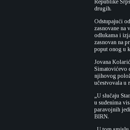
Republike Srps
drugih.
Odstupajući od 
zasnovane na v
odlukama i izj
zasnovan na pr
poput onog u 
Jovana Kolarić 
Simatovićevo d
njihovog polož
učestvovala u r
„U slučaju Stan
u suđenima vis
paravojnih jedi
BIRN.
„U tom smislu p