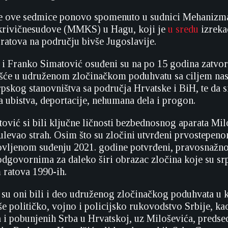
e ove sedmice ponovo spomenuto u sudnici Mehanizm
rivičnesudove (MMKS) u Hagu, koji je
u sredu
izreka
 ratova na području bivše Jugoslavije.
ć i Franko Simatović osuđeni su na po 15 godina zatvor
šće u udruženom zločinačkom poduhvatu sa ciljem nasi
rpskog stanovništva sa područja Hrvatske i BiH, te da 
 ubistva, deportacije, nehumana dela i progon.
atović si bili ključne ličnosti bezbednosnog aparata Mi
 ulevao strah. Osim što su zločini utvrđeni prvostepe
vljenom suđenju 2021. godine potvrđeni, pravosnaž
odgovornima za daleko širi obrazac zločina koje su sr
 ratova 1990-ih.
 su oni bili i deo udruženog zločinačkog poduhvata u 
še političko, vojno i policijsko rukovodstvo Srbije, ka
 i pobunjenih Srba u Hrvatskoj, uz Miloševića, predse