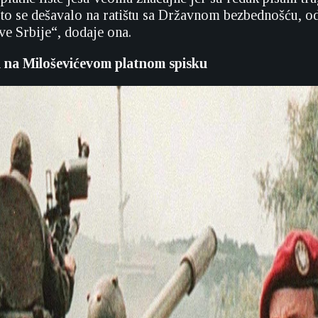
to se dešavalo na ratištu sa Državnom bezbednošću, o
e Srbije“, dodaje ona.
i na Miloševićevom platnom spisku