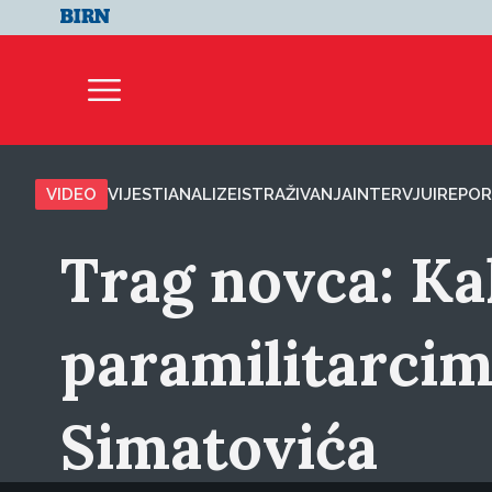
VIDEO
VIJESTI
ANALIZE
ISTRAŽIVANJA
INTERVJUI
REPOR
Trag novca: Ka
paramilitarcima
Simatovića