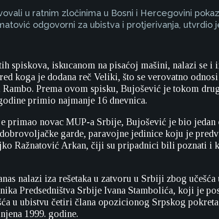
tvovali u ratnim zločinima u Bosni i Hercegovini poka
matović odgovorni za ubistva i protjerivanja, utvrdio 
ih spiskova, iskucanom na pisaćoj mašini, nalazi se i
red koga je dodana reč Veliki, što se verovatno odnos
i Rambo. Prema ovom spisku, Bujošević je tokom dru
godine primio najmanje 16 dnevnica.
e primao novac MUP-a Srbije, Bujošević je bio jedan 
 dobrovoljačke garde, paravojne jedinice koju je pred
jko Ražnatović Arkan, čiji su pripadnici bili poznati i
nas nalazi iza rešetaka u zatvoru u Srbiji zbog učešća 
nika Predsedništva Srbije Ivana Stambolića, koji je po
češća u ubistvu četiri člana opozicionog Srpskog pokre
injena 1999. godine.