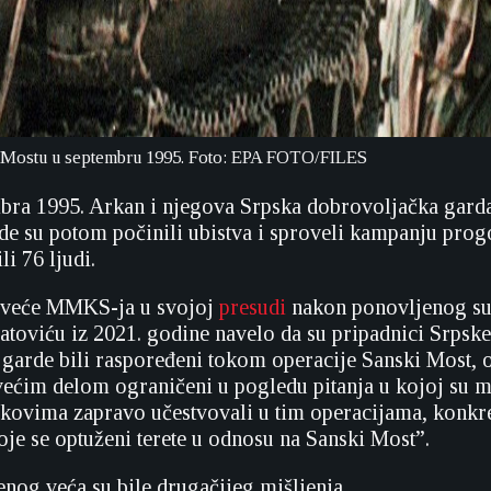
Mostu u septembru 1995. Foto: EPA FOTO/FILES
ra 1995. Arkan i njegova Srpska dobrovoljačka garda
de su potom počinili ubistva i sproveli kampanju pro
li 76 ljudi.
o veće MMKS-ja u svojoj
presudi
nakon ponovljenog su
matoviću iz 2021. godine navelo da su pripadnici Srpske
garde bili raspoređeni tokom operacije Sanski Most, 
većim delom ograničeni u pogledu pitanja u kojoj su m
skovima zapravo učestvovali u tim operacijama, konkre
oje se optuženi terete u odnosu na Sanski Most”.
enog veća su bile drugačijeg mišljenja.