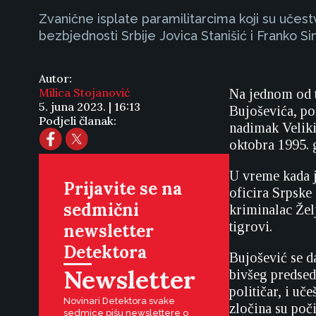
Zvanične isplate paramilitarcima koji su učes
bezbjednosti Srbije Jovica Stanišić i Franko Si
Autor:
Milica Stojanović
Na jednom od t
5. juna 2023. | 16:13
Bujoševića, po
Podjeli članak:
nadimak Velik
oktobra 1995. 
U vreme kada j
Prijavite se na
oficira Srpske
sedmični
kriminalac Žel
tigrovi.
newsletter
Detektora
Bujošević se da
Newsletter
bivšeg predsed
političar, i u
Novinari Detektora svake
zločina su poč
sedmice pišu newslettere o