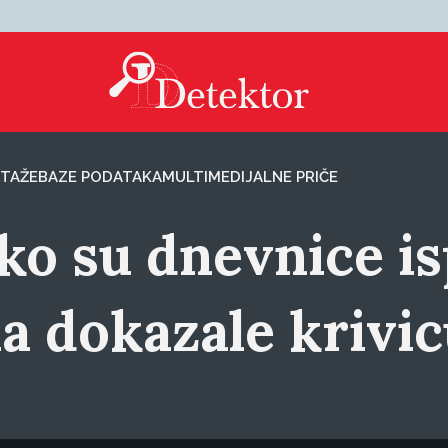
TAŽE
BAZE PODATAKA
MULTIMEDIJALNE PRIČE
ko su dnevnice is
 dokazale krivicu