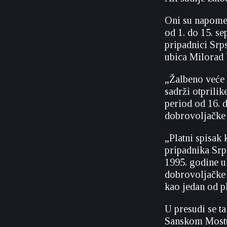
Oni su napomenu
od 1. do 15. s
pripadnici Srp
ubica Milorad
„Žalbeno veće 
sadrži otprili
period od 16. 
dobrovoljačke 
„Platni spisak 
pripadnika Srp
1995. godine u
dobrovoljačke 
kao jedan od p
U presudi se t
Sanskom Mostu 