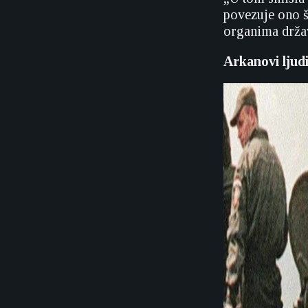
povezuje ono š
organima držav
Arkanovi ljud