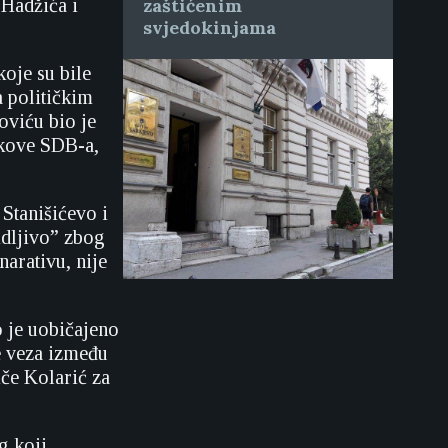
 Hadžića i
zaštićenim
svjedokinjama
koje su bile
a političkim
oviću bio je
skove SDB-a,
 Stanišićevo i
idljivo” zbog
arativu, nije
o je uobičajeno
e veza između
iče Kolarić za
g koji