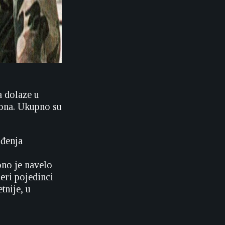
 dolaze u
gona. Ukupno su
đenja
ono je navelo
eri pojedinci
tnije, u