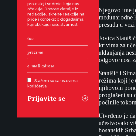
protekloj i sedmici koja nas
očekuje. Donose detalje iz
Njegovo ime j
redakcije, iskrene reakcije na
međunarodne k
priče i kontekst o događajima
presudu u vezi
koji oblikuju našu stvarnost.
Jovica Staniši
krivima za uče
uklanjanja nes
odgovornost za
Stanišić i Sim
režima koji je
Slažem se sa uslovima
korišćenja
njihovom pono
proglašeni su 
počinile tokom
Utvrđeno je da
učestvovalo vi
bosanskih Srba