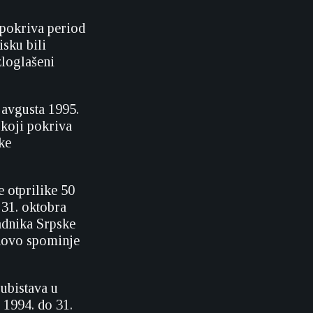
 pokriva period
sku bili
zloglašeni
 avgusta 1995.
 koji pokriva
ke
e otprilike 50
31. oktobra
adnika Srpske
onovo spominje
ubistava u
1994. do 31.