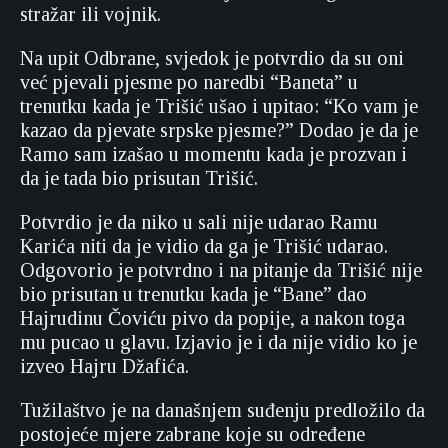
stražar ili vojnik.
Na upit Odbrane, svjedok je potvrdio da su oni
već pjevali pjesme po naredbi “Baneta” u
trenutku kada je Trišić ušao i upitao: “Ko vam je
kazao da pjevate srpske pjesme?” Dodao je da je
Ramo sam izašao u momentu kada je prozvan i
da je tada bio prisutan Trišić.
Potvrdio je da niko u sali nije udarao Ramu
Karića niti da je vidio da ga je Trišić udarao.
Odgovorio je potvrdno i na pitanje da Trišić nije
bio prisutan u trenutku kada je “Bane” dao
Hajrudinu Čoviću pivo da popije, a nakon toga
mu pucao u glavu. Izjavio je i da nije vidio ko je
izveo Hajru Džafića.
Tužilaštvo je na današnjem suđenju predložilo da
postojeće mjere zabrane koje su određene