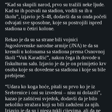
“Kad su skupili narod, prvo su tražili neke ljude.
Kad su ih pozvali na stadion, vodili su ih u
školu”, izjavio je S-48, dodavši da su onda počeli
odvajati sve sposobne, koje su postrojili ispred
stadiona u četiri kolone.
Rekao je da su sa strane bili vojnici
Jugoslovenske narodne armije (JNA) te da su
krenuli u kolonama sa stadiona prema Osnovnoj
školi “Vuk Karadžić”, nakon čega ih dovode u
fiskulturnu salu. Izjavio je da je on primijetio krv
osoba koje su dovedene sa stadiona i koje su bile
prebijene.
“Udara ko koga hoće, pitali su prvo ko je iz
Srebrenice i oni su izvedeni – nisu ni dolazili”,
kazao je zaštićeni svjedok, dodavši da je bilo
nekoliko stražara koji su bili zaduženi za njih.
Izjavio je da su i njega tukli cijevima, ali da ne