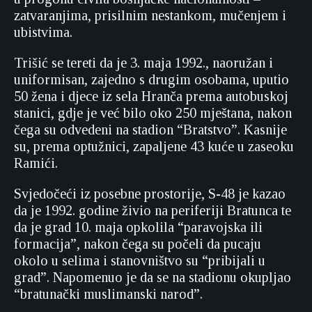
zatvaranjima, prisilnim nestankom, mučenjem i
ubistvima.
Trišić se tereti da je 3. maja 1992., naoružan i
uniformisan, zajedno s drugim osobama, uputio
50 žena i djece iz sela Hranča prema autobuskoj
stanici, gdje je već bilo oko 250 mještana, nakon
čega su odvedeni na stadion “Bratstvo”. Kasnije
su, prema optužnici, zapaljene 43 kuće u zaseoku
Ramići.
Svjedočeći iz posebne prostorije, S-48 je kazao
da je 1992. godine živio na periferiji Bratunca te
da je grad 10. maja opkolila “paravojska ili
formacija”, nakon čega su počeli da pucaju
okolo u selima i stanovništvo su “pribijali u
grad”. Napomenuo je da se na stadionu okupljao
“bratunački muslimanski narod”.