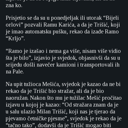
zna ko.
Prisjetio se da su u ponedjeljak ili utorak “Bijeli
orlovi” pozvali Ramu Karića, a da je Trišić, koji
je imao automatsku pušku, rekao da izađe Ramo
“Krljo”.
“Ramo je izašao i nema ga više, nisam više vidio
šta je bilo”, izjavio je svjedok, objasnivši da su u
srijedu došli navečer kamioni i transportovali ih
na Pale.
Na upit tužioca Mešića, svjedok je kazao da ne bi
rekao da je Trišić bio stražar, ali da je bio
naoružan. Nakon što mu je tužilac Mešić pročitao
izjavu u kojoj je kazao: “Od stražara znam da je
u salu ulazio Milan Trišić, koji nas je tjerao da
pjevamo četničke pjesme”, svjedok je rekao da je
“tačno tako”, dodavši da je Trišić mogao biti