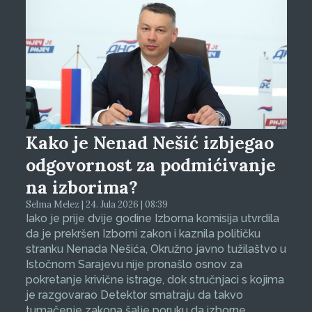
Kako je Nenad Nešić izbjegao
odgovornost za podmićivanje
na izborima?
Selma Melez | 24. Jula 2026 | 08:39
Iako je prije dvije godine Izborna komisija utvrdila
da je prekršen Izborni zakon i kaznila političku
stranku Nenada Nešića, Okružno javno tužilaštvo u
Istočnom Sarajevu nije pronašlo osnov za
pokretanje krivične istrage, dok stručnjaci s kojima
je razgovarao Detektor smatraju da takvo
tumačenje zakona šalje poruku da izborne