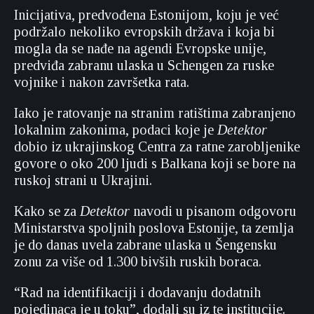
Inicijativa, predvođena Estonijom, koju je već
podržalo nekoliko evropskih država i koja bi
mogla da se nađe na agendi Evropske unije,
predviđa zabranu ulaska u Schengen za ruske
vojnike i nakon završetka rata.
Iako je ratovanje na stranim ratištima zabranjeno
lokalnim zakonima, podaci koje je
Detektor
dobio iz ukrajinskog Centra za ratne zarobljenike
govore o oko 200 ljudi s Balkana koji se bore na
ruskoj strani u Ukrajini.
Kako se za
Detektor
navodi u pisanom odgovoru
Ministarstva spoljnih poslova Estonije, ta zemlja
je do danas uvela zabrane ulaska u Šengensku
zonu za više od 1.300 bivših ruskih boraca.
“Rad na identifikaciji i dodavanju dodatnih
pojedinaca je u toku”, dodali su iz te institucije.