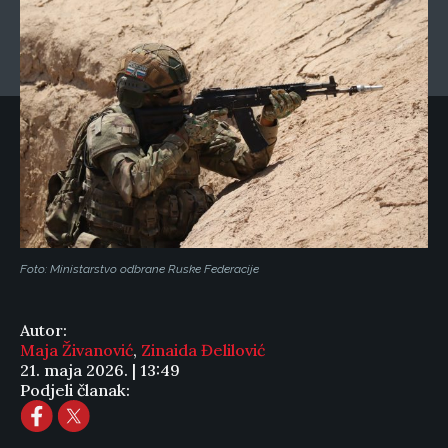
Foto: Ministarstvo odbrane Ruske Federacije
Autor:
Maja Živanović
,
Zinaida Đelilović
21. maja 2026. | 13:49
Podjeli članak: