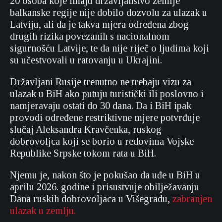
20 osoba koje imaju državljanstvo zemlje
balkanske regije nije dobilo dozvolu za ulazak u
Latviju, ali da je takva mjera određena zbog
drugih rizika povezanih s nacionalnom
sigurnošću Latvije, te da nije riječ o ljudima koji
su učestvovali u ratovanju u Ukrajini.
Državljani Rusije trenutno ne trebaju vizu za
ulazak u BiH ako putuju turistički ili poslovno i
namjeravaju ostati do 30 dana. Da i BiH ipak
provodi određene restriktivne mjere potvrđuje
slučaj Aleksandra Kravčenka, ruskog
dobrovoljca koji se borio u redovima Vojske
Republike Srpske tokom rata u BiH.
Njemu je, nakon što je pokušao da uđe u BiH u
aprilu 2026. godine i prisustvuje obilježavanju
Dana ruskih dobrovoljaca u Višegradu,
zabranjen
ulazak u zemlju.