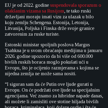
EU je od 2022. godine
suspendovala sporazum o
olakšanim vizama sa Rusijom
, te tako ruski
državljani moraju imati vizu za ulazak u bilo
koju zemlju Schengena. Estonija, Letonija,
Litvanija, Poljska i Finska drže svoje granice
zatvorenim za ruske turiste.
Estonski ministar spoljnih poslova Margus
Tsahkna je u svom obraćanju medijima u januaru
2026. godine upozorio da bi više od 600.000
bivših ruskih boraca moglo pokušati ući u
Evropu, što je ocijenio razmjerama s kojima se
nijedna zemlja ne može sama nositi.
“I siguran sam da će Putin ove ljude gurati u
Evropu. On će podržati ove ljude sa specijalnim
agencijama. Već znamo za hibridne napade danas,
ali možete li zamisliti ove stotine hiljada bivših
boraca, kriminalaca, koji dolaze ovdje i šta će