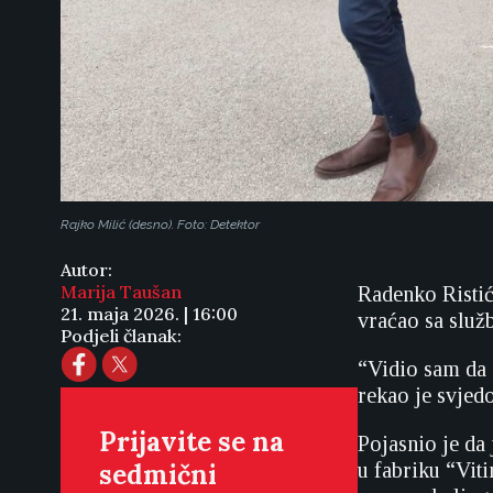
Rajko Milić (desno). Foto: Detektor
Autor:
Marija Taušan
Radenko Ristić
21. maja 2026. | 16:00
vraćao sa služb
Podjeli članak:
“Vidio sam da 
rekao je svjedo
Prijavite se na
Pojasnio je da 
sedmični
u fabriku “Vit