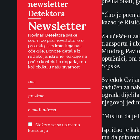
prema obali, gd
newsletter
Detektora
“Čuo je pucnjav
Newsletter
kazao je Ristić
Za učešće u za
Novinari Detektora svake
sedmice pišu newslettere o
transportu i u
protekloj i sedmici koja nas
Miodrag Pavlo
očekuje. Donose detalje iz
redakcije, iskrene reakcije na
optužnici, oni
priče i kontekst o događajima
Srpske.
koji oblikuju našu stvarnost.
Svjedok Cvijan 
zadužen za naba
ograda dijelila
njegovoj jedini
“Mislim da je 
Slažem se sa uslovima
Ispričao je kak
korišćenja
mu da pripremi