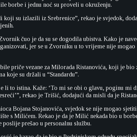
ile borbe i jednu noć su proveli u okruženju.
di koji su izlazili iz Srebrenice”, rekao je svjedok, doda
jenih.
Zvornik čuo je da su se dogodila ubistva. Kako je nave
ganizovati, jer se u Zvorniku u to vrijeme nije mogao s
 bile priče vezane za Milorada Ristanovića, koji je bio
ma koje su držali u “Standardu”.
e li to istina. Kaže: ‘To mi se obi o glavu, poginu mi d
sreći’”, rekao je Trišić, dodajući da misli da je Rist
nioca Bojana Stojanovića, svjedok se nije mogao sjetiti
tište s Milićem. Rekao je da je Milić nekada bio u bor
je poslije prešao u personalnu službu.
ović je kazao da je bio u Podrinjskom odredu specijal