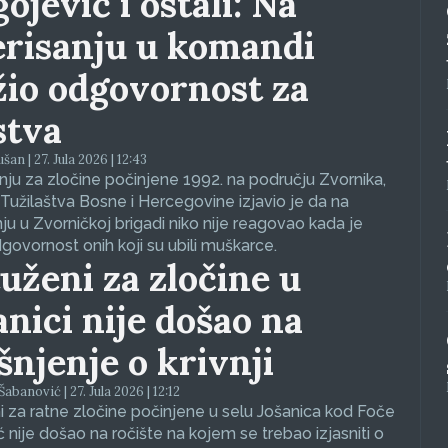
ojević i ostali: Na
erisanju u komandi
žio odgovornost za
stva
an | 27. Jula 2026 | 12:43
ju za zločine počinjene 1992. na području Zvornika,
Tužilaštva Bosne i Hercegovine izjavio je da na
nju u Zvorničkoj brigadi niko nije reagovao kada je
dgovornost onih koji su ubili muškarce.
uženi za zločine u
anici nije došao na
ašnjenje o krivnji
abanović | 27. Jula 2026 | 12:12
 za ratne zločine počinjene u selu Jošanica kod Foče
ć nije došao na ročište na kojem se trebao izjasniti o