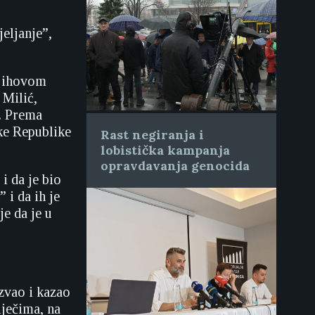
jeljanje”,
njihovom
 Milić,
. Prema
ske Republike
Rast negiranja i
lobistička kampanja
opravdavanja genocida
i da je bio
 i da ih je
je da je u
azvao i kazao
iječima, na