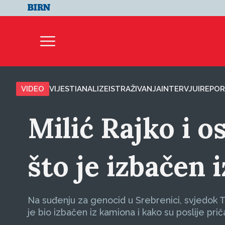
VIDEO
VIJESTI
ANALIZE
ISTRAŽIVANJA
INTERVJUI
REPOR
Milić Rajko i o
što je izbačen 
Na suđenju za genocid u Srebrenici, svjedok T
je bio izbačen iz kamiona i kako su poslije pričal