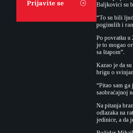
Baljkovici su b
“To su bili lju
poginulih i ran
Po povratku u 
je to mogao or
sa štapom”.
Kazao je da su
brigu o svinja
“Pitao sam ga j
saobraćajnoj ne
Na pitanja bra
odlazaka na ra
jedinice, a da 
Božidar Mihajl