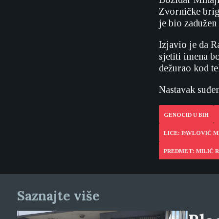
Zvorničke brig
je bio zadužen 
Izjavio je da R
sjetiti imena b
dežurao kod te
Nastavak suđenj
GENOCID U BIH
LICE: PAVLOVIĆ 
PREDMET: MILIĆ R
Saznajte više