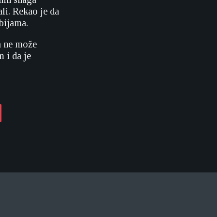
li. Rekao je da
ibijama.
na ne može
m i da je