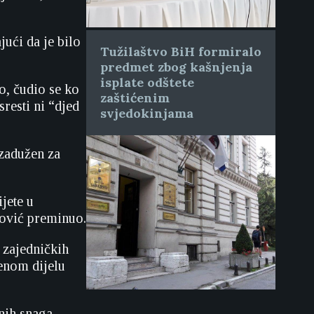
jući da je bilo
Tužilaštvo BiH formiralo
predmet zbog kašnjenja
isplate odštete
o, čudio se ko
zaštićenim
resti ni “djed
svjedokinjama
 zadužen za
ijete u
anović preminuo.
 zajedničkih
benom dijelu
nih snaga