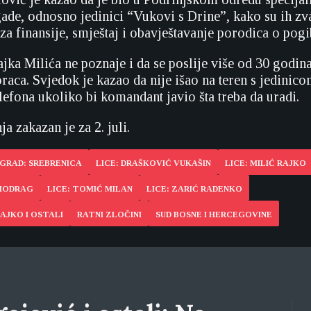
ade, odnosno jedinici “Vukovi s Drine”, kako su ih zva
za finansije, smještaj i obavještavanje porodica o pog
ajka Milića ne poznaje i da se poslije više od 30 godi
oraca. Svjedok je kazao da nije išao na teren s jedinico
lefona ukoliko bi komandant javio šta treba da uradi.
a zakazan je za 2. juli.
GRAD: SREBRENICA
LICE: DRAŠKOVIĆ VUKAŠIN
LICE: MILIĆ RAJKO
MIODRAG
LICE: TOMIĆ MILAN
LICE: ZARIĆ RADENKO
AJKO I OSTALI
RATNI ZLOČINI
SUD BOSNE I HERCEGOVINE