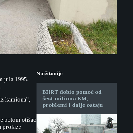
Najčitanije
m jula 1995.
.
BHRT dobio pomoć od
šest miliona KM,
 iz kamiona”,
problemi i dalje ostaju
 je potom otišao
i prolaze