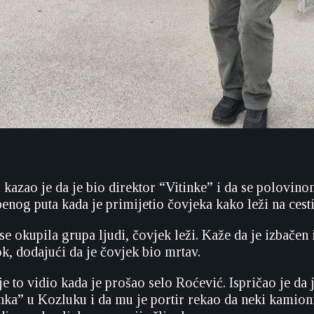
 kazao je da je bio direktor “Vitinke” i da se polovino
enog puta kada je primijetio čovjeka kako leži na cesti
se okupila grupa ljudi, čovjek leži. Kaže da je izbačen
k, dodajući da je čovjek bio mrtav.
je to vidio kada je prošao selo Roćević. Ispričao je da
inka” u Kozluku i da mu je portir rekao da neki kamion