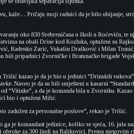
je se obavljala separacija šljunka.
u, kaže… Pričaju moji radnici da je bilo ubijanje, stri
.
tvaranju oko 830 Srebreničana u školi u Roćeviću, te 
bistvima na obali Drine kod Kozluka, optuženi su Rajko
vić, Radenko Zarić, Vukašin Drašković i Milan Tomić
 su bili pripadnici Zvorničke i Bratunačke brigade Voj
Trišić kazao je da je bio u jedinici “Drinskih vukova” 
vke. Naveo je da su bili smješteni u kasarni “Standard”
 od “Vitinke”, a da je komanda bila u Zvorniku. Kazao 
ci bio i optuženi Milić.
bio zadužen za personalne poslove”, rekao je Trišić.
o ga je komandant jedinice, koliko se sjeća, 16. jula n
 obroke za 300 ljudi na Baljkovici. Prema njegovim r