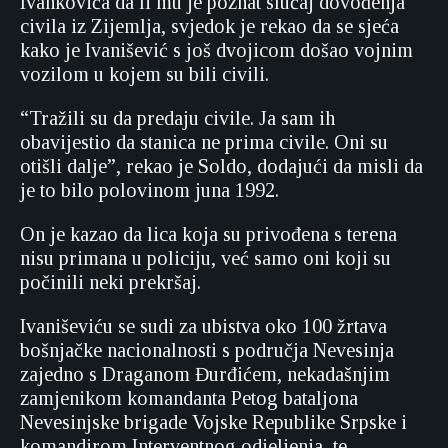
Ivankovića da li mu je poznat slučaj dovođenja
civila iz Zijemlja, svjedok je rekao da se sjeća
kako je Ivanišević s još dvojicom došao vojnim
vozilom u kojem su bili civili.
“Tražili su da predaju civile. Ja sam ih
obavijestio da stanica ne prima civile. Oni su
otišli dalje”, rekao je Soldo, dodajući da misli da
je to bilo polovinom juna 1992.
On je kazao da lica koja su privođena s terena
nisu primana u policiju, već samo oni koji su
počinili neki prekršaj.
Ivaniševiću se sudi za ubistva oko 100 žrtava
bošnjačke nacionalnosti s područja Nevesinja
zajedno s Draganom Đurđićem, nekadašnjim
zamjenikom komandanta Petog bataljona
Nevesinjske brigade Vojske Republike Srpske i
komandirom Interventnog odjeljenja, te