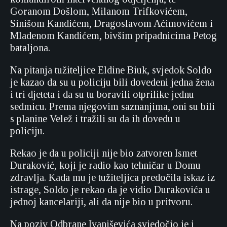
Goranom Došlom, Milanom Trifkovićem,
Sinišom Kandićem, Dragoslavom Aćimovićem i
Mladenom Kandićem, bivšim pripadnicima Petog
bataljona.
Na pitanja tužiteljice Eldine Biuk, svjedok Soldo
je kazao da su u policiju bili dovedeni jedna žena
i tri djeteta i da su tu boravili otprilike jednu
sedmicu. Prema njegovim saznanjima, oni su bili
s planine Velež i tražili su da ih dovedu u
policiju.
Rekao je da u policiji nije bio zatvoren Ismet
Duraković, koji je radio kao tehničar u Domu
zdravlja. Kada mu je tužiteljica predočila iskaz iz
istrage, Soldo je rekao da je vidio Durakovića u
jednoj kancelariji, ali da nije bio u pritvoru.
Na poziv Odbrane Ivaniševića svjedočio je i