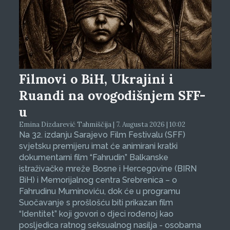
Filmovi o BiH, Ukrajini i
Ruandi na ovogodišnjem SFF-
u
Emina Dizdarević Tahmiščija | 7. Augusta 2026 | 10:02
Na 32. izdanju Sarajevo Film Festivalu (SFF)
svjetsku premijeru imat će animirani kratki
dokumentarni film “Fahrudin” Balkanske
istraživačke mreže Bosne i Hercegovine (BIRN
BiH) i Memorijalnog centra Srebrenica – o
Fahrudinu Muminoviću, dok će u programu
Suočavanje s prošlošću biti prikazan film
“Identitet” koji govori o djeci rođenoj kao
posljedica ratnog seksualnog nasilja - osobama