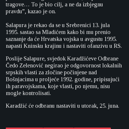
tragove… To je bio cilj, a ne da izbjegnu
pravdu”, kazao je on.
Salapura je rekao da se u Srebrenici 13. jula
1995. sastao sa Mladićem kako bi mu prenio
saznanje da će Hrvatska vojska u avgustu 1995.
napasti Kninsku krajinu i nastaviti ofanzivu u RS.
Poslije Salapure, svjedok Karadžićeve Odbrane
Čedo Zelenović negirao je odgovornost lokalnih
srpskih vlasti za zločine počinjene nad
Bošnjacima u proljeće 1992. godine, pripisujući
ih paravojskama, koje vlasti, po njemu, nisu
mogle kontrolisati.
Karadžić će odbranu nastaviti u utorak, 25. juna.