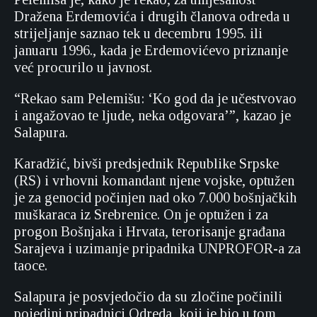
Dražena Erdemovića i drugih članova odreda u
strijeljanje saznao tek u decembru 1995. ili
januaru 1996., kada je Erdemovićevo priznanje
već procurilo u javnost.
“Rekao sam Pelemišu: ‘Ko god da je učestvovao
i angažovao te ljude, neka odgovara’”, kazao je
Salapura.
Karadžić, bivši predsjednik Republike Srpske
(RS) i vrhovni komandant njene vojske, optužen
je za genocid počinjen nad oko 7.000 bošnjačkih
muškaraca iz Srebrenice. On je optužen i za
progon Bošnjaka i Hrvata, terorisanje građana
Sarajeva i uzimanje pripadnika UNPROFOR-a za
taoce.
Salapura je posvjedočio da su zločine počinili
pojedini pripadnici Odreda, koji je bio u tom