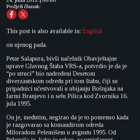
24. juna 2013. | 00:00
Podjeli članak:
This post is also available in:
English
on njenog pada.
Petar Salapura, bivši načelnik Obavještajne
uprave Glavnog Štaba VRS-a, potvrdio je da je
“po struci” bio nadređeni Desetom
diverzantskom odredu pri tom štabu, čiji su
pripadnici učestvovali u ubijanju Bošnjaka na
farmi Branjevo i u selu Pilica kod Zvornika 16.
jula 1995.
On je, međutim, negirao da je to pomenuo kada
je razgovarao sa komandirom odreda
Miloradom Pelemišem u avgustu 1995. Od
Pelemiša je, kako je rekao, za umješanost