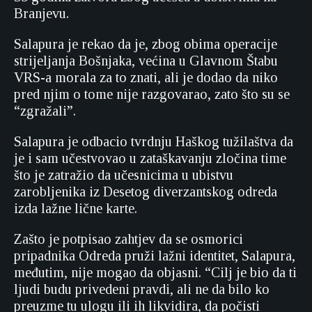
Branjevu.
Salapura je rekao da je, zbog obima operacije
strijeljanja Bošnjaka, većina u Glavnom Štabu
VRS-a morala za to znati, ali je dodao da niko
pred njim o tome nije razgovarao, zato što su se
“zgražali”.
Salapura je odbacio tvrdnju Haškog tužilaštva da
je i sam učestvovao u zataškavanju zločina time
što je zatražio da učesnicima u ubistvu
zarobljenika iz Desetog diverzantskog odreda
izda lažne lične karte.
Zašto je potpisao zahtjev da se osmorici
pripadnika Odreda pruži lažni identitet, Salapura,
međutim, nije mogao da objasni. “Cilj je bio da ti
ljudi budu privedeni pravdi, ali ne da bilo ko
preuzme tu ulogu ili ih likvidira, da počisti