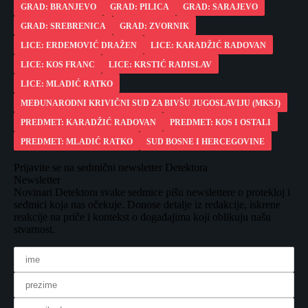
GRAD: BRANJEVO
GRAD: PILICA
GRAD: SARAJEVO
GRAD: SREBRENICA
GRAD: ZVORNIK
LICE: ERDEMOVIĆ DRAŽEN
LICE: KARADŽIĆ RADOVAN
LICE: KOS FRANC
LICE: KRSTIĆ RADISLAV
LICE: MLADIĆ RATKO
MEĐUNARODNI KRIVIČNI SUD ZA BIVŠU JUGOSLAVIJU (MKSJ)
PREDMET: KARADŽIĆ RADOVAN
PREDMET: KOS I OSTALI
PREDMET: MLADIĆ RATKO
SUD BOSNE I HERCEGOVINE
Prijavite se na sedmični newsletter Detektora
Newsletter
Novinari Detektora svake sedmice pišu newslettere o protekloj i
sedmici koja nas očekuje. Donose detalje iz redakcije, iskrene
reakcije na priče i kontekst o događajima koji oblikuju našu
stvarnost.