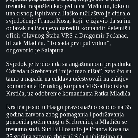
trenutku raspušten kao jedinica. Međutim, tokom
unakrsnog ispitivanja Haško tužilaštvo je citiralo
svjedočenje Franca Kosa, koji je izjavio da su im
odlazak na Branjevo naredili komandir Pelemiš i
oficir Glavnog Štaba VRS-a Dragomir Pećanac,
blizak Mladiću. “To sada prvi put vidim”,
odgovorio je Salapura.
Svjedok je tvrdio i da sa angažmanom pripadnika
Odreda u Srebrenici “nije imao ništa”, zato što su
tamo u napadu na enklavu učestvovali na zahtjev
komandanta Drinskog korpusa VRS-a Radislava
Krstića, uz odobrenje komandanta Ratka Mladića.
Krstića je sud u Haagu pravosnažno osudio na 35
godina zatvora zbog pomaganja i podržavanja
genocida počinjenog u Srebrenici, a Mladiću se
trenutno sudi. Sud BiH osudio je Franca Kosa na
35 godina zatvora zbog učešća u ubistvima na