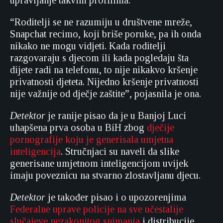
upravljanje takvim profilima.
“Roditelji se ne razumiju u društvene mreže,
Snapchat recimo, koji briše poruke, pa ih onda
nikako ne mogu vidjeti. Kada roditelji
razgovaraju s djecom ili kada pogledaju šta
dijete radi na telefonu, to nije nikakvo kršenje
privatnosti djeteta. Nijedno kršenje privatnosti
nije važnije od dječje zaštite”, pojasnila je ona.
Detektor
je ranije pisao da je u Banjoj Luci
uhapšena prva osoba u BiH zbog
dječije
pornografije koju je generisala umjetna
inteligencija
. Stručnjaci su naveli da slike
generisane umjetnom inteligencijom uvijek
imaju poveznicu na stvarno zlostavljanu djecu.
Detektor
je također pisao i o upozorenjima
Federalne uprave policije na sve učestalije
slučajeve nezakonitog snimanja
i distribucije