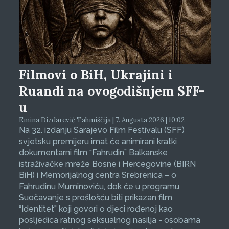
Filmovi o BiH, Ukrajini i
Ruandi na ovogodišnjem SFF-
u
Emina Dizdarević Tahmiščija | 7. Augusta 2026 | 10:02
Na 32. izdanju Sarajevo Film Festivalu (SFF)
svjetsku premijeru imat će animirani kratki
dokumentarni film “Fahrudin” Balkanske
istraživačke mreže Bosne i Hercegovine (BIRN
BiH) i Memorijalnog centra Srebrenica – o
Fahrudinu Muminoviću, dok će u programu
Suočavanje s prošlošću biti prikazan film
“Identitet” koji govori o djeci rođenoj kao
posljedica ratnog seksualnog nasilja - osobama