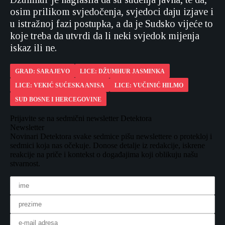
osim prilikom svjedočenja, svjedoci daju izjave i
u istražnoj fazi postupka, a da je Sudsko vijeće to
koje treba da utvrdi da li neki svjedok mijenja
iskaz ili ne.
GRAD: SARAJEVO
LICE: DŽUMHUR JASMINKA
LICE: VEKIĆ SUĆESKA ANISA
LICE: VUČINIĆ HILMO
SUD BOSNE I HERCEGOVINE
Prijavite se na sedmični newsletter Detektora
Newsletter
Novinari Detektora svake sedmice pišu newslettere o protekloj i
sedmici koja nas očekuje. Donose detalje iz redakcije, iskrene
reakcije na priče i kontekst o događajima koji oblikuju našu
stvarnost.