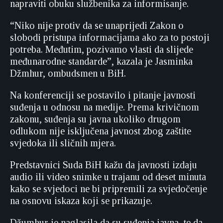
napraviti obuku službenika za informisanje.
“Niko nije protiv da se unaprijedi Zakon o
slobodi pristupa informacijama ako za to postoji
potreba. Međutim, pozivamo vlasti da slijede
međunarodne standarde”, kazala je Jasminka
Džmhur, ombudsmen u BiH.
Na konferenciji se postavilo i pitanje javnosti
suđenja u odnosu na medije. Prema krivičnom
zakonu, suđenja su javna ukoliko drugom
odlukom nije isključena javnost zbog zaštite
svjedoka ili sličnih mjera.
Predstavnici Suda BiH kažu da javnosti izdaju
audio ili video snimke u trajanu od deset minuta
kako se svjedoci ne bi pripremili za svjedočenje
na osnovu iskaza koji se prikazuje.
Džumhur je naglasila da su suđenja javna, te da,