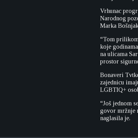
Vrhunac progra
Narodnog pozo
Marka Bošnjak
“Tom prilikom 
koje godinama 
na ulicama Sar
prostor sigurn
Bonaveri Tvtk
zajednicu imaj
LGBTIQ+ osob
“Još jednom s
govor mržnje n
naglasila je.