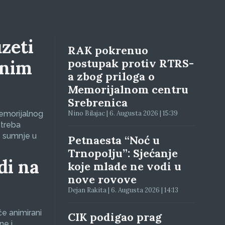
zeti
RAK pokrenuo
lnim
postupak protiv RTRS-
a zbog priloga o
Memorijalnom centru
Srebrenica
Memorijalnog
Nino Bilajac | 6. Augusta 2026 | 15:39
 treba
e sumnje u
Petnaesta “Noć u
Trnopolju”: Sjećanje
di na
koje mlade ne vodi u
nove rovove
Dejan Rakita | 6. Augusta 2026 | 14:13
će animirani
CIK podigao prag
ne i