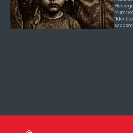
Hercegov
Muminovi
“Identit
osobama 