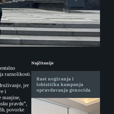
Najčitanije
entalno
a raznolikosti.
Rast negiranja i
lobistička kampanja
ruživanje, jer
opravdavanja genocida
ve i
e manjine,
msku pravdu”,
 Bh. povorke