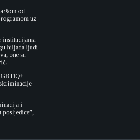
 maršom od
 programom uz
 institucijama
u hiljada ljudi
va, one su
ić.
a LGBTIQ+
iskriminacije
inacija i
u posljedice”,