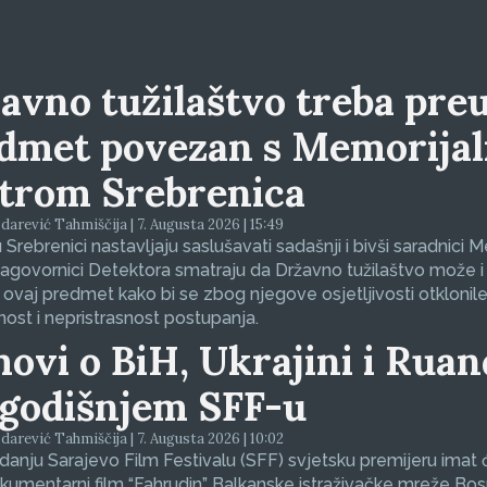
avno tužilaštvo treba preu
dmet povezan s Memorija
trom Srebrenica
arević Tahmiščija | 7. Augusta 2026 | 15:49
 Srebrenici nastavljaju saslušavati sadašnji i bivši saradnici 
sagovornici Detektora smatraju da Državno tužilaštvo može i
 ovaj predmet kako bi se zbog njegove osjetljivosti otklonil
nost i nepristrasnost postupanja.
movi o BiH, Ukrajini i Ruan
godišnjem SFF-u
arević Tahmiščija | 7. Augusta 2026 | 10:02
zdanju Sarajevo Film Festivalu (SFF) svjetsku premijeru imat 
okumentarni film “Fahrudin” Balkanske istraživačke mreže Bos