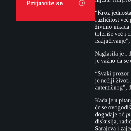
“Kroz jednosta
različitost već
živimo nikada 
toleriše već i 
isključivanje”
Naglasila je i
je važno da se
“Svaki prozor 
je nečiji živo
autentičnog”, d
Kada je u pita
će se ovogodišn
događaje od
pu
diskusija, radi
Sarajeva i zaje