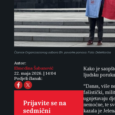
Članice Organizacionog odbora Bh. povorke ponosa. Foto: Detektor.ba
Autor:
Elmedina Šabanović
Kako je saopš
22. maja 2026. | 14:04
ljudsku poruku
Podjeli članak:
“Danas, više ne
fašistički, mil
ugnjetavaju dj
Prijavite se na
nemoćne, te sv
sedmični
kazala je Jele