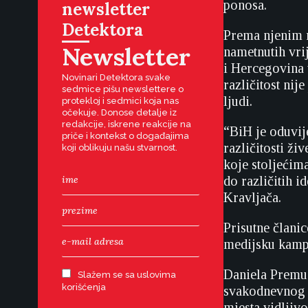
ponosa.
newsletter
Detektora
Prema njenim r
Newsletter
nametnutih vri
i Hercegovina v
Novinari Detektora svake
različitost nij
sedmice pišu newslettere o
ljudi.
protekloj i sedmici koja nas
očekuje. Donose detalje iz
redakcije, iskrene reakcije na
“BiH je oduvije
priče i kontekst o događajima
različitosti ži
koji oblikuju našu stvarnost.
koje stoljećima
do različitih i
Kravljača.
Prisutne člani
medijsku kampa
Daniela Premud
Slažem se sa uslovima
korišćenja
svakodnevnog p
mjesta vidljivo