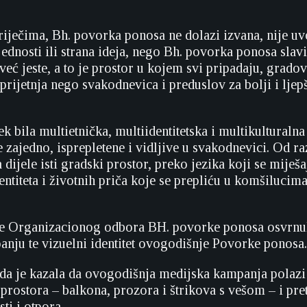
iječima, Bh. povorka ponosa ne dolazi izvana, nije uv
jednosti ili strana ideja, nego Bh. povorka ponosa slav
eć jeste, a to je prostor u kojem svi pripadaju, gradov
e prijetnja nego svakodnevica i preduslov za bolji i ljep
k bila multietnička, multiidentitetska i multikulturaln
ve zajedno, isprepletene i vidljive u svakodnevici. Od raz
 dijele isti gradski prostor, preko jezika koji se miješ
dentiteta i životnih priča koje se prepliću u komšilucima
ce Organizacionog odbora BH. povorke ponosa osvrnule
nju te vizuelni identitet ovogodišnje Povorke ponosa.
a je kazala da ovogodišnja medijska kampanja polazi
rostora – balkona, prozora i štrikova s vešom – i pret
sti i otpora.