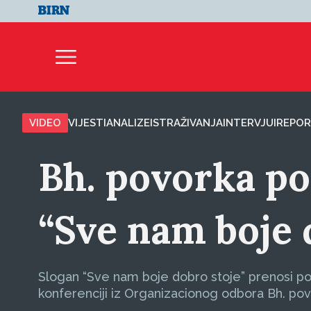
VIDEO
VIJESTI
ANALIZE
ISTRAŽIVANJA
INTERVJUI
REPOR
Bh. povorka po
“Sve nam boje 
Slogan “Sve nam boje dobro stoje” prenosi poru
konferenciji iz Organizacionog odbora Bh. povo