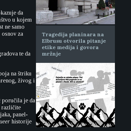
okazuje da
ruštvo u kojem
ost ne samo
o osnov za
Tragedija planinara na
Elbrusu otvorila pitanje
etike medija i govora
gradova te da
mržnje
oja na štriku
arenog, živog i
poručila je da
različite
jaka, panel-
ueer
historije