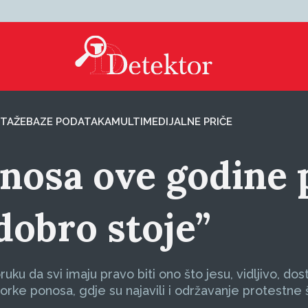
TAŽE
BAZE PODATAKA
MULTIMEDIJALNE PRIČE
nosa ove godine 
dobro stoje”
ku da svi imaju pravo biti ono što jesu, vidljivo, do
rke ponosa, gdje su najavili i održavanje protestne še