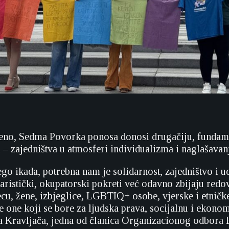
teno, Sedma Povorka ponosa donosi drugačiju, fundam
 – zajedništva u atmosferi individualizma i naglašavanj
go ikada, potrebna nam je solidarnost, zajedništvo i ud
itaristički, okupatorski pokreti već odavno zbijaju redo
ecu, žene, izbjeglice, LGBTIQ+ osobe, vjerske i etničk
e one koji se bore za ljudska prava, socijalnu i ekono
na Kravljača, jedna od članica Organizacionog odbora