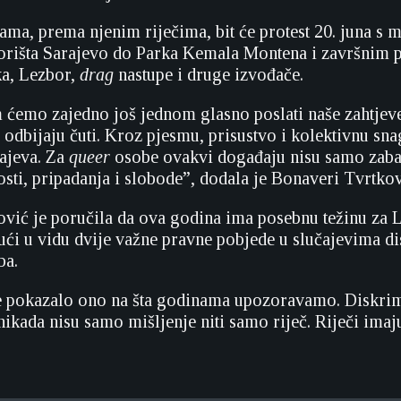
ma, prema njenim riječima, bit će protest 20. juna s
rišta Sarajevo do Parka Kemala Montena i završnim
a, Lezbor,
drag
nastupe i druge izvođače.
ćemo zajedno još jednom glasno poslati naše zahtjeve
odbijaju čuti. Kroz pjesmu, prisustvo i kolektivnu snag
ajeva. Za
queer
osobe ovakvi događaju nisu samo zaba
osti, pripadanja i slobode”, dodala je Bonaveri Tvrtkov
ović je poručila da ova godina ima posebnu težinu z
ući u vidu dvije važne pravne pobjede u slučajevima d
a.
e pokazalo ono na šta godinama upozoravamo. Diskrim
ikada nisu samo mišljenje niti samo riječ. Riječi imaj