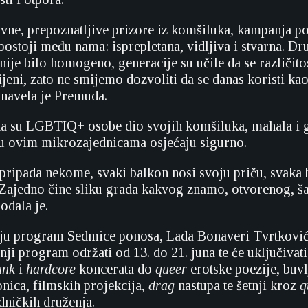
vne, prepoznatljive prizore iz komšiluka, kampanja p
 postoji među nama: isprepletana, vidljiva i stvarna. D
nije bilo homogeno, generacije su učile da se različit
cijeni, zato ne smijemo dozvoliti da se danas koristi ka
, navela je Premuda.
 da su LGBTIQ+ osobe dio svojih komšiluka, mahala i 
 u ovim mikrozajednicama osjećaju sigurno.
pripada nekome, svaki balkon nosi svoju priču, svaka b
t. Zajedno čine sliku grada kakvog znamo, otvorenog, š
odala je.
nju program Sedmice ponosa, Lada Bonaveri Tvrtković 
ji program održati od 13. do 21. juna te će uključivati 
nk
i
hardcore
koncerata do
queer
erotske poezije, buvl
onica, filmskih projekcija,
drag
nastupa te šetnji kroz
q
dničkih druženja.