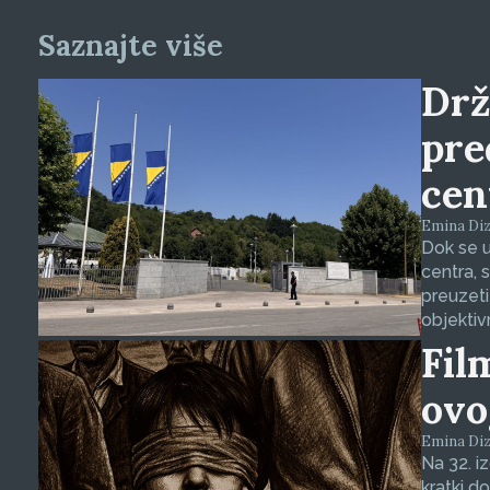
Saznajte više
Drž
pre
cen
Emina Dizd
Dok se u
centra, 
preuzeti
objektiv
Fil
ovo
Emina Dizd
Na 32. i
kratki d