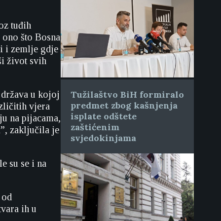
oz tuđih
i ono što Bosna
i i zemlje gdje
ši život svih
a država u kojoj
Tužilaštvo BiH formiralo
predmet zbog kašnjenja
ličitih vjera
isplate odštete
aju na pijacama,
zaštićenim
”, zaključila je
svjedokinjama
 su se i na
 od
vara ih u