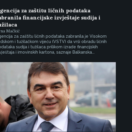
gencija za zaštitu ličnih podataka
abranila financijske izvještaje sudija i
užilaca
rna Mačkić
encija za zaštitu ličnih podataka zabranila je Visokom
dskom i tužilačkom vijeću (VSTV) da vrši obradu ličnih
dataka sudija i tužilaca prilikom izrade financijskih
vještaja i imovinskih kartona, saznaje Balkanska...