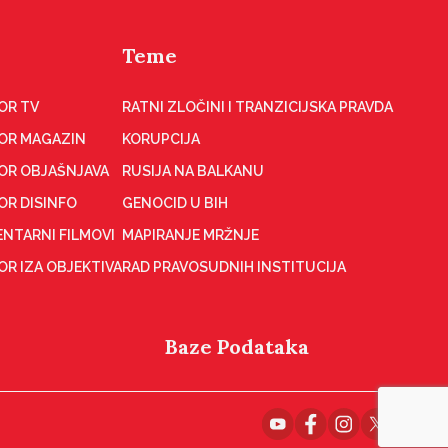
Teme
OR TV
RATNI ZLOČINI I TRANZICIJSKA PRAVDA
OR MAGAZIN
KORUPCIJA
OR OBJAŠNJAVA
RUSIJA NA BALKANU
OR DISINFO
GENOCID U BIH
NTARNI FILMOVI
MAPIRANJE MRŽNJE
R IZA OBJEKTIVA
RAD PRAVOSUDNIH INSTITUCIJA
Baze Podataka