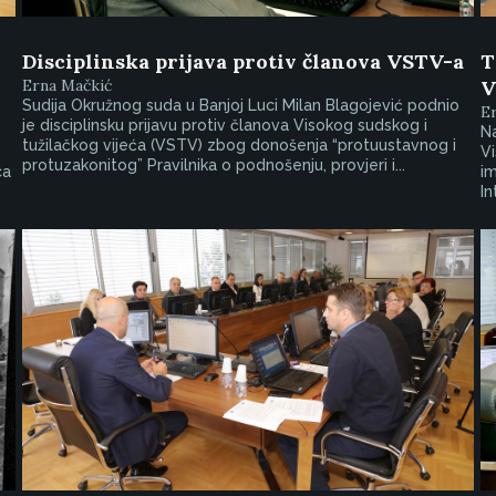
Disciplinska prijava protiv članova VSTV-a
T
Erna Mačkić
V
Sudija Okružnog suda u Banjoj Luci Milan Blagojević podnio
E
je disciplinsku prijavu protiv članova Visokog sudskog i
Na
tužilačkog vijeća (VSTV) zbog donošenja “protuustavnog i
Vi
protuzakonitog” Pravilnika o podnošenju, provjeri i...
ca
im
In