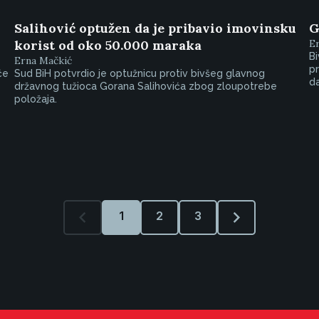
Salihović optužen da je pribavio imovinsku
G
korist od oko 50.000 maraka
E
Bi
Erna Mačkić
pr
će
Sud BiH potvrdio je optužnicu protiv bivšeg glavnog
da
državnog tužioca Gorana Salihovića zbog zloupotrebe
položaja.
1
2
3