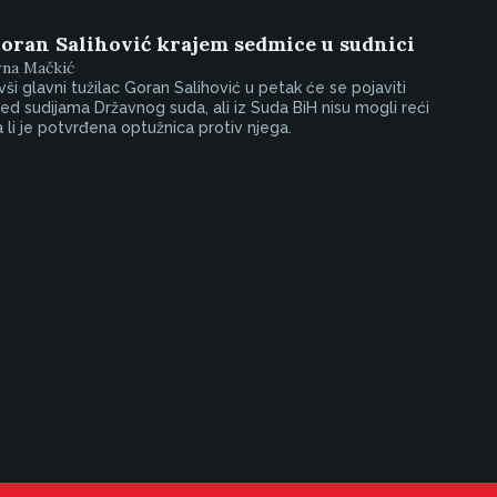
oran Salihović krajem sedmice u sudnici
rna Mačkić
vši glavni tužilac Goran Salihović u petak će se pojaviti
ed sudijama Državnog suda, ali iz Suda BiH nisu mogli reći
 li je potvrđena optužnica protiv njega.