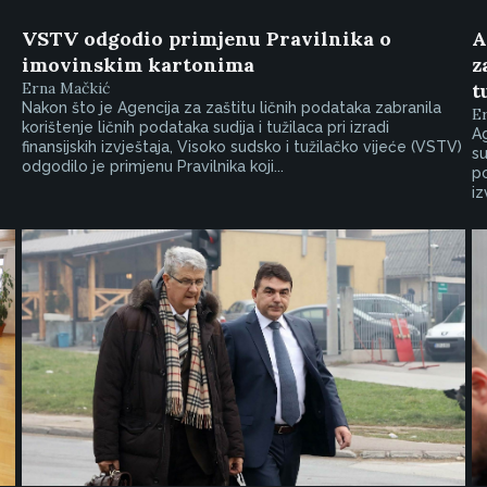
VSTV odgodio primjenu Pravilnika o
A
imovinskim kartonima
z
Erna Mačkić
t
Nakon što je Agencija za zaštitu ličnih podataka zabranila
E
korištenje ličnih podataka sudija i tužilaca pri izradi
Ag
finansijskih izvještaja, Visoko sudsko i tužilačko vijeće (VSTV)
su
odgodilo je primjenu Pravilnika koji...
po
iz