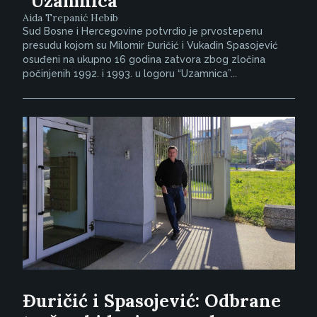
“Uzamnica”
Aida Trepanić Hebib
Sud Bosne i Hercegovine potvrdio je prvostepenu
presudu kojom su Milomir Đuričić i Vukadin Spasojević
osuđeni na ukupno 16 godina zatvora zbog zločina
počinjenih 1992. i 1993. u logoru “Uzamnica”...
Đuričić i Spasojević: Odbrane