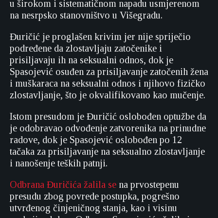
u širokom i sistematičnom napadu usmjerenom
na nesrpsko stanovništvo u Višegradu.
Đuričić je proglašen krivim jer nije spriječio
podređene da zlostavljaju zatočenike i
prisiljavaju ih na seksualni odnos, dok je
Spasojević osuđen za prisiljavanje zatočenih žena
i muškaraca na seksualni odnos i njihovo fizičko
zlostavljanje, što je okvalifikovano kao mučenje.
Istom presudom je Đuričić oslobođen optužbe da
je odobravao odvođenje zatvorenika na prinudne
radove, dok je Spasojević oslobođen po 12
tačaka za prisiljavanje na seksualno zlostavljanje
i nanošenje teških patnji.
Odbrana Đuričića žalila se
na prvostepenu
presudu zbog povrede postupka, pogrešno
utvrđenog činjeničnog stanja, kao i visinu