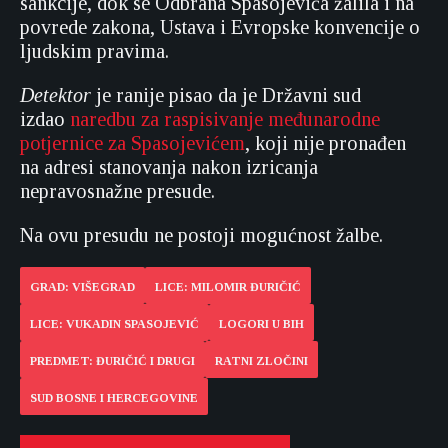
sankcije, dok se Odbrana Spasojevića žalila i na
povrede zakona, Ustava i Evropske konvencije o
ljudskim pravima.
Detektor
je ranije pisao da je Državni sud
izdao
naredbu za raspisivanje međunarodne
potjernice za Spasojevićem
, koji nije pronađen
na adresi stanovanja nakon izricanja
nepravosnažne presude.
Na ovu presudu ne postoji mogućnost žalbe.
GRAD: VIŠEGRAD
LICE: MILOMIR ĐURIČIĆ
LICE: VUKADIN SPASOJEVIĆ
LOGORI U BIH
PREDMET: ĐURIČIĆ I DRUGI
RATNI ZLOČINI
SUD BOSNE I HERCEGOVINE