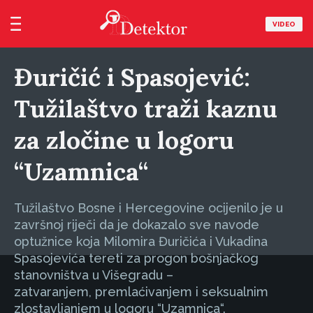
VIDEO
Đuričić i Spasojević:
Tužilaštvo traži kaznu
za zločine u logoru
“Uzamnica“
Tužilaštvo Bosne i Hercegovine ocijenilo je u
završnoj riječi da je dokazalo sve navode
optužnice koja Milomira Đuričića i Vukadina
Spasojevića tereti za progon bošnjačkog
stanovništva u Višegradu –
zatvaranjem, premlaćivanjem i seksualnim
zlostavljanjem u logoru “Uzamnica“.