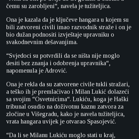
čemu su zarobljeni“, navela je tužiteljica.
Ona je kazala da je ključeve hangara u kojem su
bili zatvoreni civili imao razvodnik straže i on je
bio dužan podnositi izvještaje upravniku o
svakodnevnim dešavanjima.
“Svjedoci su potvrdili da se ništa nije moglo
desiti bez znanja i odobrenja upravnika“,
napomenula je Adrović.
Ona je rekla da su zatvorene civile tukli stražari,
a teško ih je premlaćivao i Milan Lukić dolazeći
sa svojim “Osvetnicima“. Lukiću, koga je Haški
tribunal osudio na doživotnu kaznu zatvora za
zločine u Višegradu, kako je navela tužiteljica,
vrata hangara uvijek je otvarao Spasojević.
“Da li se Milanu Lukiću moglo stati u kraj,