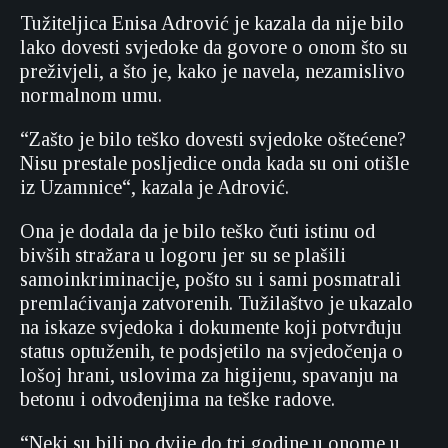
Tužiteljica Enisa Adrović je kazala da nije bilo
lako dovesti svjedoke da govore o onom što su
preživjeli, a što je, kako je navela, nezamislivo
normalnom umu.
“Zašto je bilo teško dovesti svjedoke oštećene?
Nisu prestale posljedice onda kada su oni otišle
iz Uzamnice“, kazala je Adrović.
Ona je dodala da je bilo teško čuti istinu od
bivših stražara u logoru jer su se plašili
samoinkriminacije, pošto su i sami posmatrali
premlaćivanja zatvorenih. Tužilaštvo je ukazalo
na iskaze svjedoka i dokumente koji potvrđuju
status optuženih, te podsjetilo na svjedočenja o
lošoj hrani, uslovima za higijenu, spavanju na
betonu i odvođenjima na teške radove.
“Neki su bili po dvije do tri godine u onome u