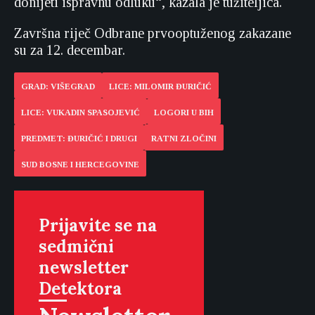
donijeti ispravnu odluku“, kazala je tužiteljica.
Završna riječ Odbrane prvooptuženog zakazane
su za 12. decembar.
GRAD: VIŠEGRAD
LICE: MILOMIR ĐURIČIĆ
LICE: VUKADIN SPASOJEVIĆ
LOGORI U BIH
PREDMET: ĐURIČIĆ I DRUGI
RATNI ZLOČINI
SUD BOSNE I HERCEGOVINE
Prijavite se na
sedmični
newsletter
Detektora