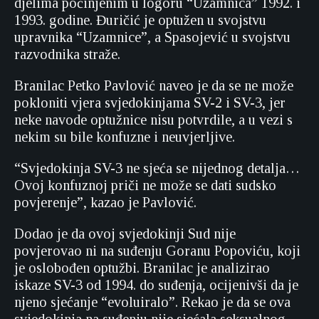
djelima počinjenim u logoru “Uzamnica” 1992. i
1993. godine. Đuričić je optužen u svojstvu
upravnika “Uzamnice”, a Spasojević u svojstvu
razvodnika straže.
Branilac Petko Pavlović naveo je da se ne može
pokloniti vjera svjedokinjama SV-2 i SV-3, jer
neke navode optužnice nisu potvrdile, a u vezi s
nekim su bile konfuzne i neuvjerljive.
“Svjedokinja SV-3 ne sjeća se nijednog detalja…
Ovoj konfuznoj priči ne može se dati sudsko
povjerenje”, kazao je Pavlović.
Dodao je da ovoj svjedokinji Sud nije
povjerovao ni na suđenju Goranu Popoviću, koji
je oslobođen optužbi. Branilac je analizirao
iskaze SV-3 od 1994. do suđenja, ocijenivši da je
njeno sjećanje “evoluiralo”. Rekao je da se ova