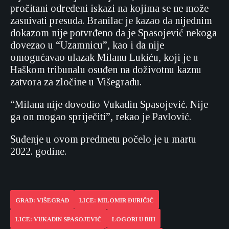
pročitani određeni iskazi na kojima se ne može
zasnivati presuda. Branilac je kazao da nijednim
dokazom nije potvrđeno da je Spasojević nekoga
dovezao u “Uzamnicu”, kao i da nije
omogućavao ulazak Milanu Lukiću, koji je u
Haškom tribunalu osuđen na doživotnu kaznu
zatvora za zločine u Višegradu.
“Milana nije dovodio Vukadin Spasojević. Nije
ga on mogao spriječiti”, rekao je Pavlović.
Suđenje u ovom predmetu počelo je u martu
2022. godine.
GRAD: VIŠEGRAD
LICE: MILOMIR ĐURIČIĆ
LICE: VUKADIN SPASOJEVIĆ
LOGORI U BIH