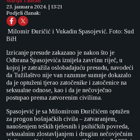
Marija Taušan
23. januara 2024. | 13:21
Podjeli članak:
Milomir Đuričić i Vukadin Spasojević. Foto: Sud
BiH
Izricanje presude zakazano je nakon što je
Odbrana Spasojevića iznijela završnu riječ, u
kojoj je zatražila oslobađajuću presudu, navodeći
da Tužilaštvo nije van razumne sumnje dokazalo
da je optuženi tjerao zatočenike i zatočenice na
seksualne odnose, kao i da je nečovječno
postupao prema zatvorenim civilima.
Spasojević je sa Milomirom Đuričićem optužen
za progon bošnjačkih civila – zatvaranjem,
nanošenjem teških tjelesnih i psihičkih povreda,
seksualnim zlostavljanjem i drugim nečovječnim