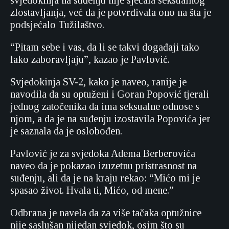
svjedokinja na suđenju nije sjećala seksualnog
zlostavljanja, već da je potvrđivala ono na šta je
podsjećalo Tužilaštvo.
“Pitam sebe i vas, da li se takvi događaji tako
lako zaboravljaju”, kazao je Pavlović.
Svjedokinja SV-2, kako je naveo, ranije je
navodila da su optuženi i Goran Popović tjerali
jednog zatočenika da ima seksualne odnose s
njom, a da je na suđenju izostavila Popovića jer
je saznala da je oslobođen.
Pavlović je za svjedoka Adema Berberovića
naveo da je pokazao izuzetnu pristrasnost na
suđenju, ali da je na kraju rekao: “Mićo mi je
spasao život. Hvala ti, Mićo, od mene.”
Odbrana je navela da za više tačaka optužnice
nije saslušan nijedan svjedok, osim što su