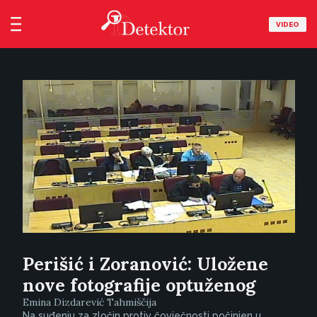
VIDEO
Perišić i Zoranović: Uložene
nove fotografije optuženog
Emina Dizdarević Tahmiščija
Na suđenju za zločin protiv čovječnosti počinjen u