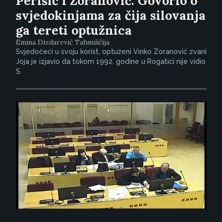
Perišić i Zoranović: Govorio o
svjedokinjama za čija silovanja
ga tereti optužnica
Emina Dizdarević Tahmiščija
Svjedočeći u svoju korist, optuženi Vinko Zoranović zvani
Joja je izjavio da tokom 1992. godine u Rogatici nije vidio
S.