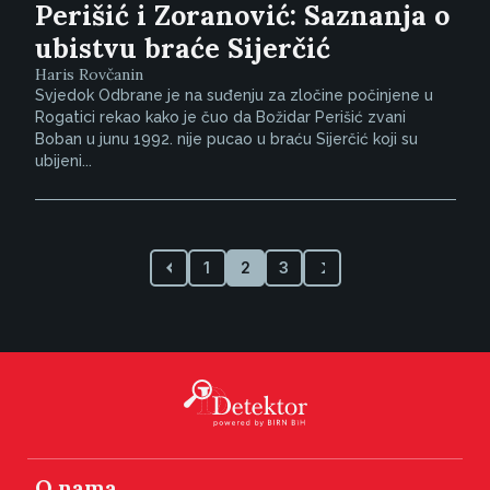
Perišić i Zoranović: Saznanja o
ubistvu braće Sijerčić
Haris Rovčanin
Svjedok Odbrane je na suđenju za zločine počinjene u
Rogatici rekao kako je čuo da Božidar Perišić zvani
Boban u junu 1992. nije pucao u braću Sijerčić koji su
ubijeni...
1
2
3
O nama