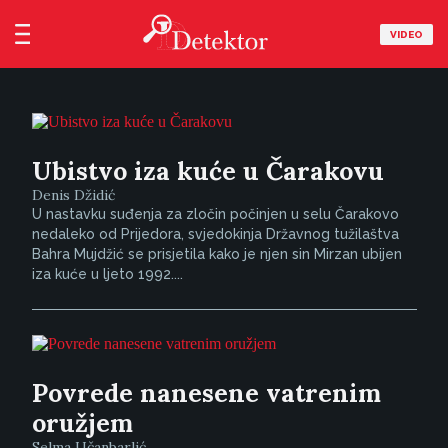
VIDEO
Ubistvo iza kuće u Čarakovu
Denis Džidić
U nastavku suđenja za zločin počinjen u selu Čarakovo
nedaleko od Prijedora, svjedokinja Državnog tužilaštva
Bahra Mujdžić se prisjetila kako je njen sin Mirzan ubijen
iza kuće u ljeto 1992....
Povrede nanesene vatrenim
oružjem
Selma Učanbarlić