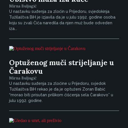
Mirna Buljugić
U nastavku suđenja za zločin u Prijedoru, svjedokinja
Tužilaštva BiH je izjavila da je u julu 1992. godine osoba
koju su zvali Čiča naredila da njen muž bude odveden
iza...
Optuženog muči strijeljanje u
Čarakovu
Mirna Buljugić
U nastavku suđenja za zločine u Prijedoru, svjedok
Tužilaštva BiH rekao je da je optuženi Zoran Babić
“morao biti prisutan prilikom čišćenja sela Čarakovo” u
julu 1992. godine.