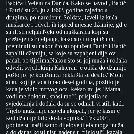
Babića i Velemira Đurića. Kako se navodi, Babić
i Đurić su 23. jula 1992. godine zajedno s
drugima, po naređenju Soldata, izveli iz kuća
muškarce i odveli ih ispred mjesne džamije, gdje
su ih strijeljali.Neki od muškaraca koji su
preživjeli strijeljanje, kako stoji u optužnici,
preminuli su nakon što su optuženi Đurić i Babić
zapalili džamiju, sa koje su zapaljeni dijelovi
padali po tijelima.Nakon što su joj muža i rođaka
odveli, svjedokinja Kahteran je otišla do džamije
pošto joj je komšinica rekla šta se desilo.“Mom
sinu, koji je tada imao deset godina, pozlilo je
kada je vidio mrtvog oca. Rekao mi je: ‘Mama,
vodi me doktoru, spasi me’”, prisjetila se
svjedokinja i dodala da su se odmah vratili kući.
Tijelo muža nije uspjela ukopati, jer je kasnije
kod džamije bilo dosta vojnika.“Tek 2001.
godine su našli samo dijelove tijela moga muža,
a do danas kosti nisu nađene u cijelosti”, kazala