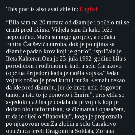
This post is also available in:
English
“Bila sam na 20 metara od džamije i počelo mi se
crniti pred očima. Vidjela sam ih kako leže
nepomično. Mužu su noge gorjele, a rođaku
Emiru Čauševiću utroba, dok je po njima sa
džamije padao krov koji je gorio”, ispričala je
Ifeta Kahteran.Ona je 23. jula 1992. godine bila s
porodicom i rodbinom u kući u selu Čarakovo
(općina Prijedor) kada je naišla vojska.“Jedan
vojnik došao je pred kuću i mužu Kemalu rekao
da ide pred džamiju, jer će imati neki dogovor
tamo, a isto to je ponovio i Emiru”, prisjetila se
svjedokinja.Ona je dodala da je vojnik koji je
došao bio uniformisan, sa čizmama i opasačem,
te da je riječ o “Banoviću”, koga je prepoznala
po njegovom ocu.Za zločin u selu Čarakovo
optužnica tereti Dragomira Soldata, Zorana