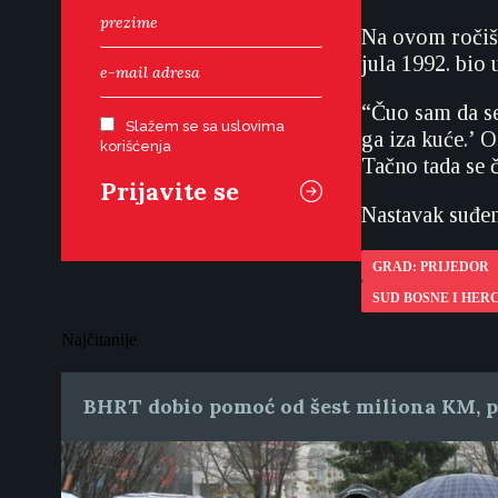
Na ovom ročištu
jula 1992. bio
“Čuo sam da se
Slažem se sa uslovima
ga iza kuće.’ 
korišćenja
Tačno tada se 
Nastavak suđen
GRAD: PRIJEDOR
SUD BOSNE I HER
Najčitanije
BHRT dobio pomoć od šest miliona KM, pr