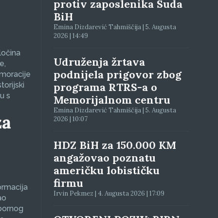
protiv zaposlenika Suda
BiH
Emina Dizdarević Tahmiščija | 5. Augusta
2026 | 14:49
ločina
Udruženja žrtava
e,
podnijela prigovor zbog
emoracije
torijski
programa RTRS-a o
u s
Memorijalnom centru
Emina Dizdarević Tahmiščija | 5. Augusta
za
2026 | 10:07
HDZ BiH za 150.000 KM
angažovao poznatu
američku lobističku
firmu
ormacija
Irvin Pekmez | 4. Augusta 2026 | 17:09
ao
zbornog