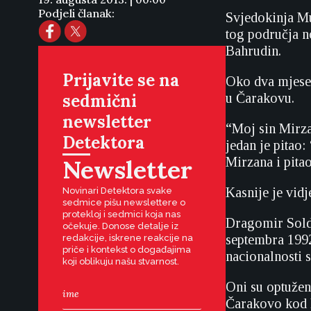
Podjeli članak:
Svjedokinja Muj
tog područja n
Bahrudin.
Prijavite se na
Oko dva mjesec
sedmični
u Čarakovu.
newsletter
“Moj sin Mirzan
Detektora
jedan je pitao
Newsletter
Mirzana i pitao
Kasnije je vidj
Novinari Detektora svake
sedmice pišu newslettere o
protekloj i sedmici koja nas
Dragomir Solda
očekuje. Donose detalje iz
septembra 1992
redakcije, iskrene reakcije na
priče i kontekst o događajima
nacionalnosti 
koji oblikuju našu stvarnost.
Oni su optuženi
Čarakovo kod P