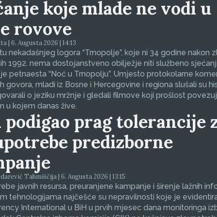
ćanje koje mlade ne vodi u
e rovove
ta | 6. Augusta 2026 | 14:13
u nekadašnjeg logora “Trnopolje”, koje ni 34 godine nakon z
ih 1992. nema dostojanstveno obilježje niti službeno sjećanj
je petnaesta “Noć u Trnopolju”. Umjesto protokolarne kom
kih govora, mladi iz Bosne i Hercegovine i regiona slušali su his
govarali o jeziku mržnje i gledali filmove koji prošlost povezuj
m u kojem danas žive.
 podigao prag tolerancije 
upotrebe predizborne
panje
arević Tahmiščija | 6. Augusta 2026 | 13:15
ebe javnih resursa, preuranjene kampanje i širenje lažnih inf
im tehnologijama najčešće su nepravilnosti koje je evidentir
ency International u BiH u prvih mjesec dana monitoringa i