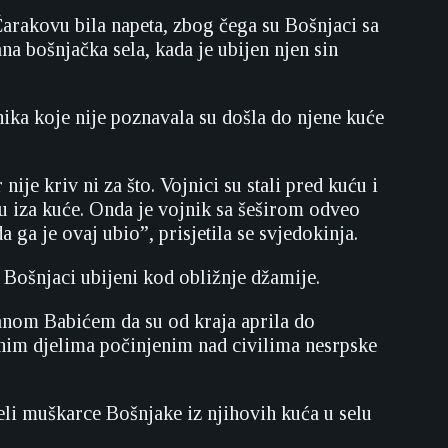
 Čarakovu bila napeta, zbog čega su Bošnjaci sa
a bošnjačka sela, kada je ubijen njen sin
nika koje nije poznavala su došla do njene kuće
nije kriv ni za što. Vojnici su stali pred kuću i
du iza kuće. Onda je vojnik sa šeširom odveo
 ga je ovaj ubio”, prisjetila se svjedokinja.
u Bošnjaci ubijeni kod obližnje džamije.
nom Babićem da su od kraja aprila do
nim djelima počinjenim nad civilima nesrpske
veli muškarce Bošnjake iz njihovih kuća u selu