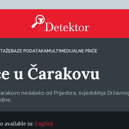
TAŽE
BAZE PODATAKA
MULTIMEDIJALNE PRIČE
će u Čarakovu
arakovo nedaleko od Prijedora, svjedokinja Državnog 
odine.
so available in:
English