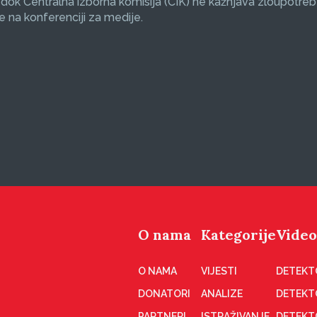
 dok Centralna izborna komisija (CIK) ne kažnjava zloupotreb
e na konferenciji za medije.
O nama
Kategorije
Video
O NAMA
VIJESTI
DETEKT
DONATORI
ANALIZE
DETEKT
PARTNERI
ISTRAŽIVANJE
DETEKT