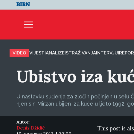
VIDEO
VIJESTI
ANALIZE
ISTRAŽIVANJA
INTERVJUI
REPOR
Ubistvo iza ku
U nastavku suđenja za zločin počinjen u selu Č
njen sin Mirzan ubijen iza kuće u ljeto 1992. g
Autor:
Denis Džidić
This post is al
19. augusta 2013. | 00:00