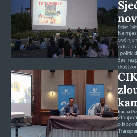
Sje
nov
Dejan Raki
Na mjest
počinjen
održana 
i politič
čas, raz
društvo
CIK
zlo
kam
Emina Dizd
Zloupotr
o izborn
Transpar