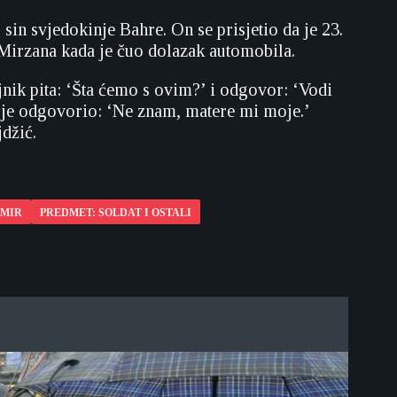
sin svjedokinje Bahre. On se prisjetio da je 23.
a Mirzana kada je čuo dolazak automobila.
jnik pita: ‘Šta ćemo s ovim?’ i odgovor: ‘Vodi
at je odgovorio: ‘Ne znam, matere mi moje.’
džić.
OMIR
PREDMET: SOLDAT I OSTALI