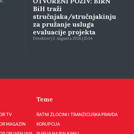
OTVORENI POZIV: BIRN
e,
BiH traži
stručnjaka/stručnjakinju
za pružanje usluga
evaluacije projekta
Detektor | 3. Augusta 2026 | 15:14
Teme
OR TV
RATNI ZLOČINI I TRANZICIJSKA PRAVDA
OR MAGAZIN
KORUPCIJA
OR OBJAŠNJAVA
RUSIJA NA BALKANU