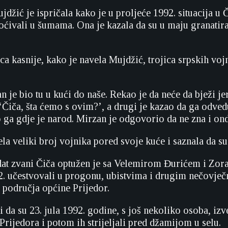
džić je ispričala kako je u proljeće 1992. situacija u
oćivali u šumama. Ona je kazala da su u maju granatiran
a kasnije, kako je navela Mujdžić, trojica srpskih voj
 je bio tu u kući do naše. Rekao je da neće da bježi jer 
: ‘Čiča, šta ćemo s ovim?’, a drugi je kazao da ga odve
 ga gdje je narod. Mirzan je odgovorio da ne zna i onda
ela veliki broj vojnika pored svoje kuće i saznala da s
t zvani Čiča optužen je sa Velemirom Đurićem i Zora
. učestvovali u progonu, ubistvima i drugim nečovječ
s područja općine Prijedor.
 da su 23. jula 1992. godine, s još nekoliko osoba, iz
rijedora i potom ih strijeljali pred džamijom u selu.