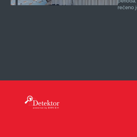
perioda,
rečeno j