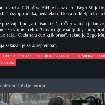
 u korist Tužilaštva BiH je iskaz dao i Bego Mujdžić, 
 u bašti svog rođaka, nedaleko od kuća roditelja i brat
 pozivaju ljudi, ali nisam izašao. Čuo sam da jedan vo
Onda su vojnici rekli: ‘Govori gdje su ljudi’, a moj br
čuo rafal. Onda sam čuo krik brata”, rekao je Bego Muj
ja zakazan je za 2. septembar.
LICE: BABIĆ ZORAN
LICE: ĐURIĆ VELEMIR
LICE: SOLDAT DRAG
CEGOVINE
oblemi i dalje ostaju