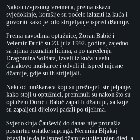
Nakon izvjesnog vremena, prema iskazu
svjedokinje, komšije su počele izlaziti iz kuća i
govoriti kako je bilo strijeljanje ispred džamije.
Prema navodima optužnice, Zoran Babić i
Velemir Đurić su 23. jula 1992. godine, zajedno
sa njima poznatim licima, a po naređenju
Dragomira Soldata, izveli iz kuća u selu
Čarakovo muškarce i odveli ih ispred mjesne
džamije, gdje su ih strijeljali.
Neki od muškaraca koji su preživjeli strijeljanje,
kako stoji u optužnici, preminuli su nakon što su
optuženi Đurić i Babić zapalili džamiju, sa koje
su zapaljeni dijelovi padali po tijelima.
Svjedokinja Čaušević do danas nije pronašla
posmrtne ostatke supruga. Nermina Bljakaj
izjavila je da je ispred džamije ubijen njen djed, a