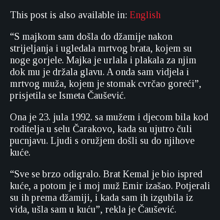
This post is also available in:
English
“S majkom sam došla do džamije nakon
strijeljanja i ugledala mrtvog brata, kojem su
noge gorjele. Majka je urlala i plakala za njim
dok mu je držala glavu. A onda sam vidjela i
mrtvog muža, kojem je stomak cvrčao goreći”,
prisjetila se Ismeta Čaušević.
Ona je 23. jula 1992. sa mužem i djecom bila kod
roditelja u selu Čarakovo, kada su ujutro čuli
pucnjavu. Ljudi s oružjem došli su do njihove
kuće.
“Sve se brzo odigralo. Brat Kemal je bio ispred
kuće, a potom je i moj muž Emir izašao. Potjerali
su ih prema džamiji, i kada sam ih izgubila iz
vida, ušla sam u kuću”, rekla je Čaušević.