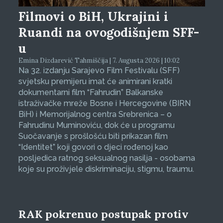
Filmovi o BiH, Ukrajini i
Ruandi na ovogodišnjem SFF-
u
Emina Dizdarević Tahmiščija | 7. Augusta 2026 | 10:02
Na 32. izdanju Sarajevo Film Festivalu (SFF)
svjetsku premijeru imat će animirani kratki
dokumentarni film “Fahrudin” Balkanske
istraživačke mreže Bosne i Hercegovine (BIRN
BiH) i Memorijalnog centra Srebrenica – o
Fahrudinu Muminoviću, dok će u programu
Suočavanje s prošlošću biti prikazan film
“Identitet” koji govori o djeci rođenoj kao
posljedica ratnog seksualnog nasilja - osobama
koje su proživjele diskriminaciju, stigmu, traumu.
RAK pokrenuo postupak protiv