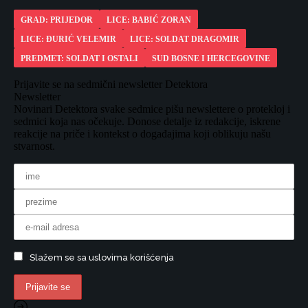
GRAD: PRIJEDOR
LICE: BABIĆ ZORAN
LICE: ĐURIĆ VELEMIR
LICE: SOLDAT DRAGOMIR
PREDMET: SOLDAT I OSTALI
SUD BOSNE I HERCEGOVINE
Prijavite se na sedmični newsletter Detektora
Newsletter
Novinari Detektora svake sedmice pišu newslettere o protekloj i
sedmici koja nas očekuje. Donose detalje iz redakcije, iskrene
reakcije na priče i kontekst o događajima koji oblikuju našu
stvarnost.
Slažem se sa uslovima korišćenja