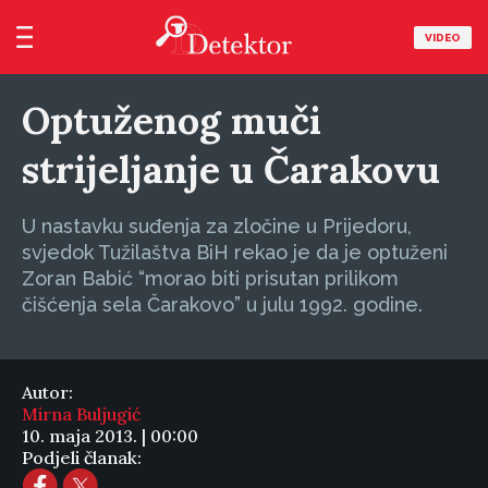
VIDEO
Optuženog muči
strijeljanje u Čarakovu
U nastavku suđenja za zločine u Prijedoru,
svjedok Tužilaštva BiH rekao je da je optuženi
Zoran Babić “morao biti prisutan prilikom
čišćenja sela Čarakovo” u julu 1992. godine.
Autor:
Mirna Buljugić
10. maja 2013. | 00:00
Podjeli članak: