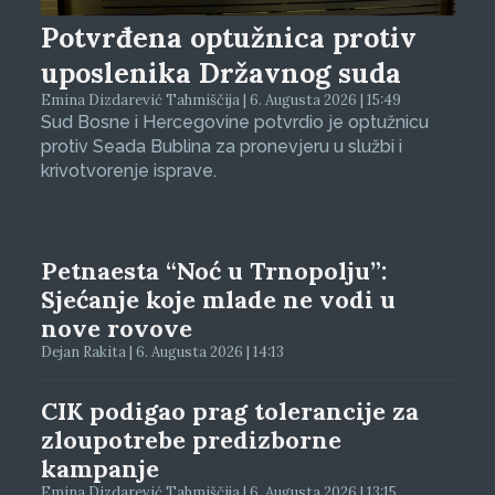
Potvrđena optužnica protiv
uposlenika Državnog suda
Emina Dizdarević Tahmiščija | 6. Augusta 2026 | 15:49
Sud Bosne i Hercegovine potvrdio je optužnicu
protiv Seada Bublina za pronevjeru u službi i
krivotvorenje isprave.
Petnaesta “Noć u Trnopolju”:
Sjećanje koje mlade ne vodi u
nove rovove
Dejan Rakita | 6. Augusta 2026 | 14:13
CIK podigao prag tolerancije za
zloupotrebe predizborne
kampanje
Emina Dizdarević Tahmiščija | 6. Augusta 2026 | 13:15