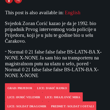
This post is also available in:
English
Svjedok Zoran Ćorić kazao je da je 1992. bio
pripadnik Prvog interventnog voda policije u
Prijedoru, koji je u julu te godine bio u selu
Čarakovo.
Normal
0
21
false
false
false
BS-LATN-BA
X-
“
NONE
X-NONE
Ja sam bio na transporteru na
magistralnom putu na ulazu u selo, pored
‘
Normal
0
21
false
false
false
BS-LATN-BA
X-
NONE
X-NONE
GRAD: PRIJEDOR
LICE: DAKIĆ RANKO
LICE: ĐURIĆ VELEMIR
LICE: SMAJLOVIĆ MIRA
LICE: SOLDAT DRAGOMIR
PREDMET: SOLDAT I OSTALI