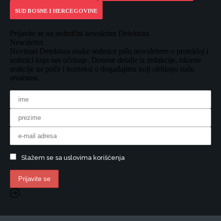
SUD BOSNE I HERCEGOVINE
Prijavite se na sedmični newsletter Detektora
Newsletter
Novinari Detektora svake sedmice pišu newslettere o protekloj i
sedmici koja nas očekuje. Donose detalje iz redakcije, iskrene
reakcije na priče i kontekst o događajima koji oblikuju našu
stvarnost.
Slažem se sa uslovima korišćenja