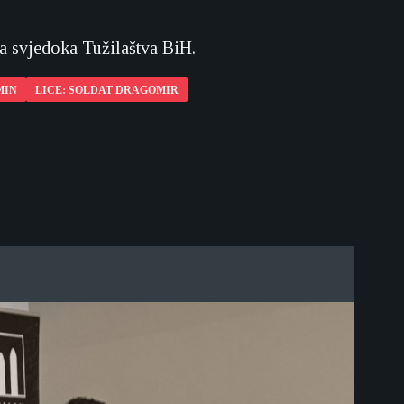
va svjedoka Tužilaštva BiH.
MIN
LICE: SOLDAT DRAGOMIR