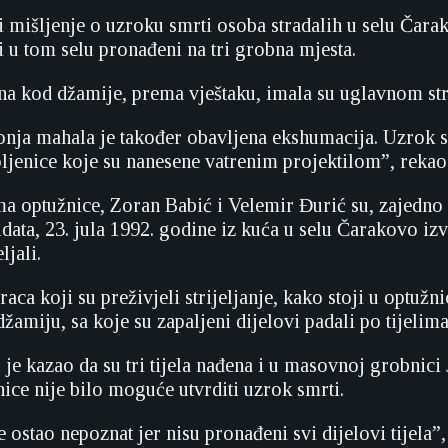
 i mišljenje o uzroku smrti osoba stradalih u selu Čara
i u tom selu pronađeni na tri grobna mjesta.
na kod džamije, prema vještaku, imala su uglavnom str
nja mahala je također obavljena ekshumacija. Uzrok sm
oljenice koje su nanesene vatrenim projektilom”, rekao 
 optužnice, Zoran Babić i Velemir Đurić su, zajedno 
ata, 23. jula 1992. godine iz kuća u selu Čarakovo izv
ljali.
ca koji su preživjeli strijeljanje, kako stoji u optužn
džamiju, sa koje su zapaljeni dijelovi padali po tijelima
 je kazao da su tri tijela nađena i u masovnoj grobnici 
ce nije bilo moguće utvrditi uzrok smrti.
 ostao nepoznat jer nisu pronađeni svi dijelovi tijela”