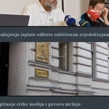
ašnjenja isplate odštete zaštićenim svjedokinja
pitanje etike medija i govora mržnje