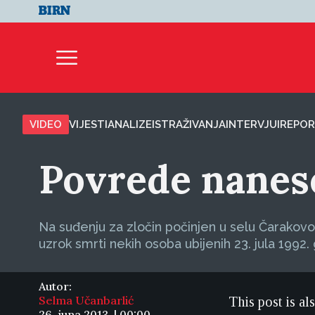
VIDEO
VIJESTI
ANALIZE
ISTRAŽIVANJA
INTERVJUI
REPOR
Povrede nanes
Na suđenju za zločin počinjen u selu Čarakov
uzrok smrti nekih osoba ubijenih 23. jula 1992.
Autor:
Selma Učanbarlić
This post is al
26. juna 2013. | 00:00