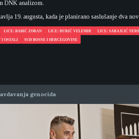
đen DNK analizom.
tavlja 19. augusta, kada je planirano saslušanje dva no
LICE: BABIĆ ZORAN
LICE: ĐURIĆ VELEMIR
LICE: SARAJLIĆ NER
 I OSTALI
SUD BOSNE I HERCEGOVINE
ravdavanja genocida