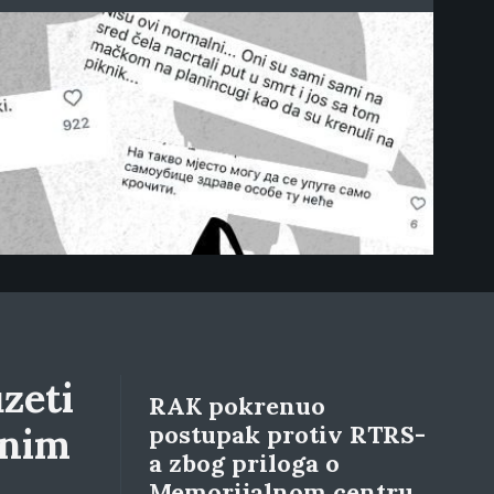
zeti
RAK pokrenuo
lnim
postupak protiv RTRS-
a zbog priloga o
Memorijalnom centru