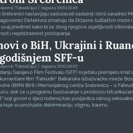
arević Tahmiščija | 7. Augusta 2026 | 15:49
 Srebrenici nastavljaju saslušavati sadašnji i bivši saradnici 
sagovornici Detektora smatraju da Državno tužilaštvo može i
 ovaj predmet kako bi se zbog njegove osjetljivosti otklonil
nost i nepristrasnost postupanja.
movi o BiH, Ukrajini i Ruan
godišnjem SFF-u
arević Tahmiščija | 7. Augusta 2026 | 10:02
zdanju Sarajevo Film Festivalu (SFF) svjetsku premijeru imat 
okumentarni film “Fahrudin” Balkanske istraživačke mreže Bos
ine (BIRN BiH) i Memorijalnog centra Srebrenica – o Fahrud
ću, dok će u programu Suočavanje s prošlošću biti prikazan
et” koji govori o djeci rođenoj kao posljedica ratnog seksualno
koje su proživjele diskriminaciju, stigmu, traumu.