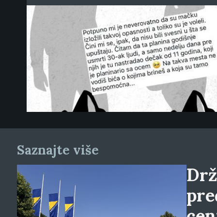
Saznajte više
Drž
pre
cen