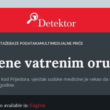
TAŽE
BAZE PODATAKA
MULTIMEDIJALNE PRIČE
ene vatrenim or
o kod Prijedora, vještak sudske medicine je rekao 
 godine.
so available in:
English