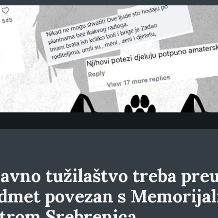
avno tužilaštvo treba preu
dmet povezan s Memorija
trom Srebrenica