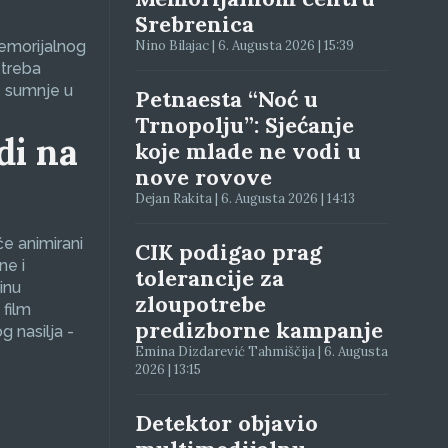
Srebrenica
Memorijalnog
Nino Bilajac | 6. Augusta 2026 | 15:39
 treba
e sumnje u
Petnaesta “Noć u
Trnopolju”: Sjećanje
di na
koje mlade ne vodi u
nove rovove
Dejan Rakita | 6. Augusta 2026 | 14:13
će animirani
CIK podigao prag
ne i
tolerancije za
inu
zloupotrebe
 film
predizborne kampanje
g nasilja -
Emina Dizdarević Tahmiščija | 6. Augusta
2026 | 13:15
Detektor objavio