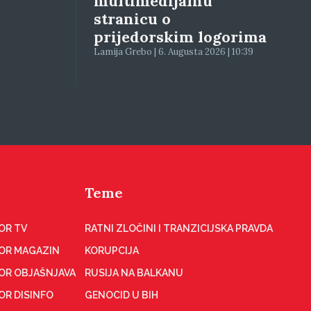
multimedijalnu
stranicu o
prijedorskim logorima
Lamija Grebo | 6. Augusta 2026 | 10:39
Teme
OR TV
RATNI ZLOČINI I TRANZICIJSKA PRAVDA
OR MAGAZIN
KORUPCIJA
OR OBJAŠNJAVA
RUSIJA NA BALKANU
OR DISINFO
GENOCID U BIH