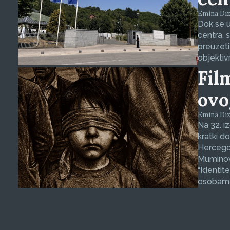
Emina Dizd
Dok se u
centra, 
preuzeti
objektiv
Fil
ovo
Emina Dizd
Na 32. i
kratki d
Hercegov
Muminovi
“Identit
osobama 