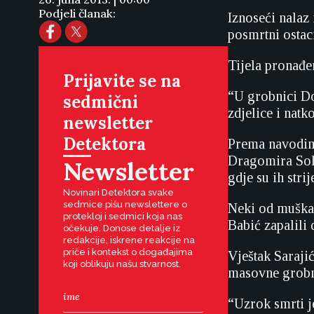
Podjeli članak:
Iznoseći nalaz
posmrtni ostac
Tijela pronađe
Prijavite se na
“U grobnici Do
sedmični
zdjelice i natk
newsletter
Detektora
Prema navodima
Dragomira Sold
Newsletter
gdje su ih strije
Novinari Detektora svake
sedmice pišu newslettere o
Neki od muškara
protekloj i sedmici koja nas
Babić zapalili 
očekuje. Donose detalje iz
redakcije, iskrene reakcije na
priče i kontekst o događajima
Vještak Sarajić
koji oblikuju našu stvarnost.
masovne grobni
“Uzrok smrti je