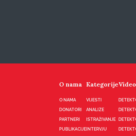
O nama
Kategorije
Video
O NAMA
VIJESTI
DETEKT
DONATORI
ANALIZE
DETEKT
PARTNERI
ISTRAŽIVANJE
DETEKT
PUBLIKACIJE
INTERVJU
DETEKT