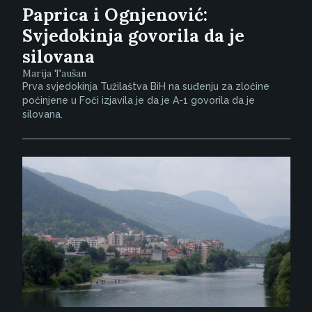
Paprica i Ognjenović:
Svjedokinja govorila da je
silovana
Marija Taušan
Prva svjedokinja Tužilaštva BiH na suđenju za zločine
počinjene u Foči izjavila je da je A-1 govorila da je
silovana.