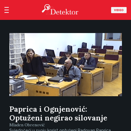
VIDEO
Paprica i Ognjenović:
Optuženi negirao silovanje
Mladen Obrenović
Svjedočeći u svoju korist optuženi Radovan Paprica