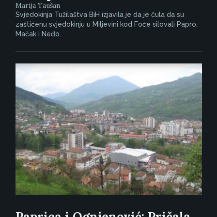
Marija Taušan
Svjedokinja Tužilaštva BiH izjavila je da je čula da su
zaštićenu svjedokinju u Miljevini kod Foče silovali Papro,
Mačak i Neđo.
Paprica i Ognjenović: Pričala