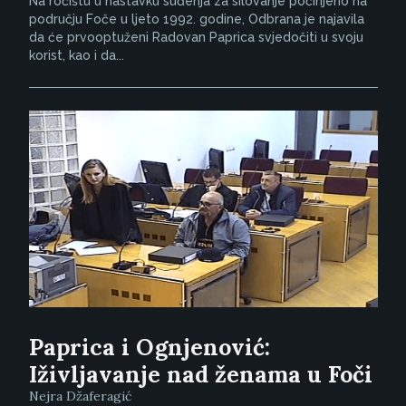
Na ročištu u nastavku suđenja za silovanje počinjeno na
području Foče u ljeto 1992. godine, Odbrana je najavila
da će prvooptuženi Radovan Paprica svjedočiti u svoju
korist, kao i da...
Paprica i Ognjenović:
Iživljavanje nad ženama u Foči
Nejra Džaferagić