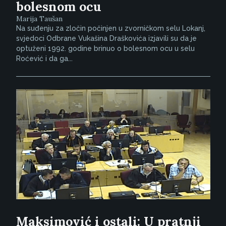
bolesnom ocu
Marija Taušan
Na suđenju za zločin počinjen u zvorničkom selu Lokanj,
svjedoci Odbrane Vukašina Draškovića izjavili su da je
optuženi 1992. godine brinuo o bolesnom ocu u selu
Roćević i da ga...
Maksimović i ostali: U pratnji