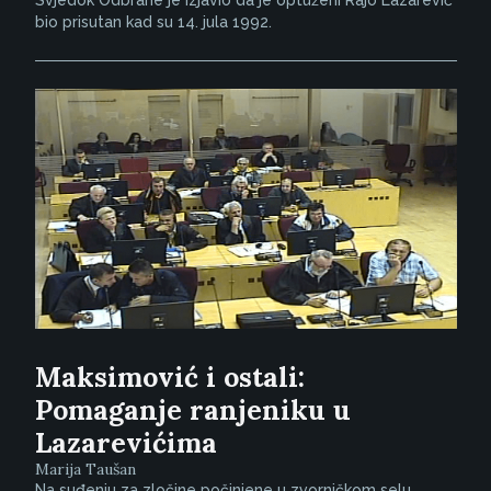
Svjedok Odbrane je izjavio da je optuženi Rajo Lazarević
bio prisutan kad su 14. jula 1992.
Maksimović i ostali:
Pomaganje ranjeniku u
Lazarevićima
Marija Taušan
Na suđenju za zločine počinjene u zvorničkom selu