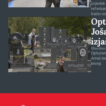
svjedok 
referisa
tražio o
Opt
Još
izj
Elmedina Š
Optuženi
Amel Isi
krivnji.