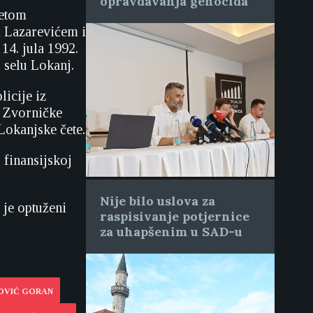
opravdavanja genocida
letom
 Lazarevićem i
4. jula 1992.
u selu Lokanj.
icije iz
e Zvorničke
Lokanjske čete.
 finansijskoj
Nije bilo uslova za
 je optuženi
raspisivanje potjernice
za uhapšenim u SAD-u
MOVIĆ GORAN