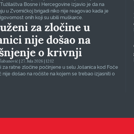
Tužilaštva Bosne i Hercegovine izjavio je da na
nju u Zvorničkoj brigadi niko nije reagovao kada je
dgovornost onih koji su ubili muškarce.
uženi za zločine u
anici nije došao na
ašnjenje o krivnji
abanović | 27. Jula 2026 | 12:12
 za ratne zločine počinjene u selu Jošanica kod Foče
ć nije došao na ročište na kojem se trebao izjasniti o