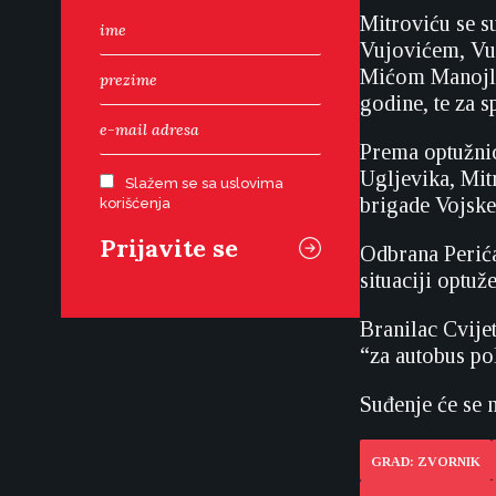
Mitroviću se 
Vujovićem, Vu
Mićom Manojlov
godine, te za s
Prema optužnic
Ugljevika, Mit
Slažem se sa uslovima
brigade Vojske
korišćenja
Odbrana Perića
situaciji optuž
Branilac Cvije
“za autobus po
Suđenje će se na
GRAD: ZVORNIK