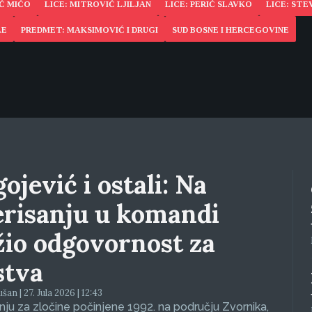
Ć MIĆO
LICE: MITROVIĆ LJILJAN
LICE: PERIĆ SLAVKO
LICE: ST
LE
PREDMET: MAKSIMOVIĆ I DRUGI
SUD BOSNE I HERCEGOVINE
ojević i ostali: Na
erisanju u komandi
žio odgovornost za
stva
an | 27. Jula 2026 | 12:43
ju za zločine počinjene 1992. na području Zvornika,