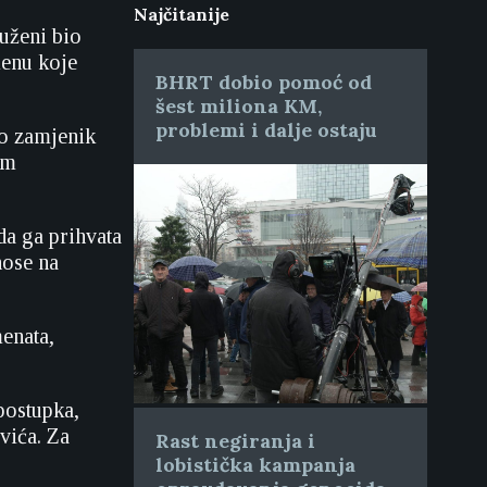
Najčitanije
tuženi bio
menu koje
BHRT dobio pomoć od
šest miliona KM,
problemi i dalje ostaju
io zamjenik
om
da ga prihvata
nose na
enata,
postupka,
vića. Za
Rast negiranja i
lobistička kampanja