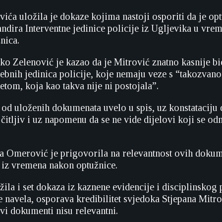
ića uložila je dokaze kojima nastoji osporiti da je op
dira Interventne jedinice policije iz Ugljevika u vre
nica.
ko Zelenović je kazao da je Mitrović znatno kasnije b
bnih jedinica policije, koje nemaju veze s “takozvan
etom, koja kao takva nije ni postojala”.
n od uloženih dokumenata uvelo u spis, uz konstataciju 
e čitljiv i uz napomenu da se ne vide dijelovi koji se od
ka Omerović je prigovorila na relevantnost ovih dokum
 iz vremena nakon optužnice.
ila i set dokaza iz kaznene evidencije i disciplinskog 
e navela, osporava kredibilitet svjedoka Stjepana Mitro
ovi dokumenti nisu relevantni.