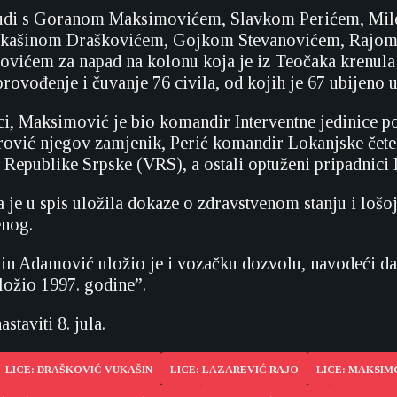
sudi s Goranom Maksimovićem, Slavkom Perićem, Mi
kašinom Draškovićem, Gojkom Stevanovićem, Rajom
ićem za napad na kolonu koja je iz Teočaka krenula 1
provođenje i čuvanje 76 civila, od kojih je 67 ubijeno 
i, Maksimović je bio komandir Interventne jedinice pol
rović njegov zamjenik, Perić komandir Lokanjske čet
 Republike Srpske (VRS), a ostali optuženi pripadnici 
 je u spis uložila dokaze o zdravstvenom stanju i lošoj
enog.
tin Adamović uložio je i vozačku dozvolu, navodeći da
ložio 1997. godine”.
staviti 8. jula.
LICE: DRAŠKOVIĆ VUKAŠIN
LICE: LAZAREVIĆ RAJO
LICE: MAKSI