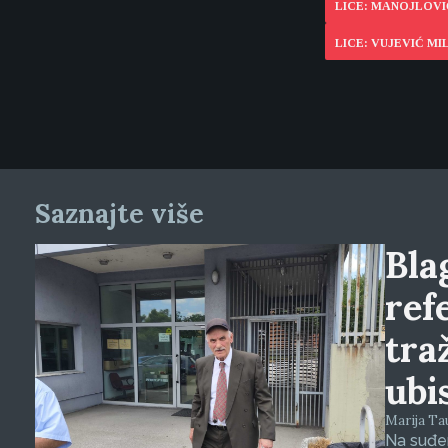
LICE: MANOJLOVI
LICE: VUJEVIĆ MI
Saznajte više
Blag
ref
tra
ubi
Marija Tauš
Na suđen