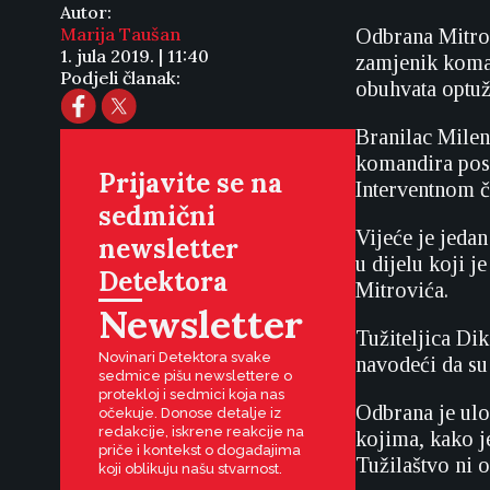
Autor:
Marija Taušan
Odbrana Mitrov
1. jula 2019. | 11:40
zamjenik koman
Podjeli članak:
obuhvata optuž
Branilac Milen
komandira pose
Prijavite se na
Interventnom č
sedmični
Vijeće je jeda
newsletter
u dijelu koji j
Detektora
Mitrovića.
Newsletter
Tužiteljica Di
Novinari Detektora svake
navodeći da su
sedmice pišu newslettere o
protekloj i sedmici koja nas
Odbrana je ulož
očekuje. Donose detalje iz
redakcije, iskrene reakcije na
kojima, kako j
priče i kontekst o događajima
Tužilaštvo ni 
koji oblikuju našu stvarnost.