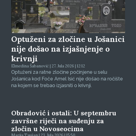
Optuženi za zločine u Jošanici
nije došao na izjašnjenje o
krivnji
Elmedina Šabanović | 27. Jula 2026 | 12:12
Optuženi za ratne zločine počinjene u selu
Jošanica kod Foče Amel Isić nije došao na ročište
na kojem se trebao izjasniti o krivnji.
Obradović i ostali: U septembru
završne riječi na suđenju za
zločin u Novoseocima
Marija Taušan | 23. Jula 2026 | 15:50