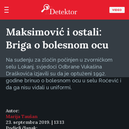
VIDEO
Maksimović i ostali:
Briga o bolesnom ocu
Na suđenju za zločin počinjen u zvorničkom
selu Lokanj, svjedoci Odbrane Vukašina
Draškovića izjavili su da je optuženi 1992.
godine brinuo o bolesnom ocu u selu Roćević i
da ga nisu viđali u uniformi.
Autor:
Marija Taušan
23. septembra 2019. | 13:13
Podjeli članak: