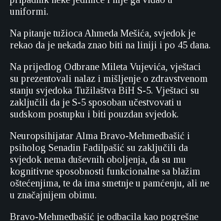
uniformi.
Na pitanje tužioca Ahmeda Mešića, svjedok je
rekao da je nekada znao biti na liniji i po 45 dana.
Na prijedlog Odbrane Mileta Vujevića, vještaci
su prezentovali nalaz i mišljenje o zdravstvenom
stanju svjedoka Tužilaštva BiH S-5. Vještaci su
zaključili da je S-5 sposoban učestvovati u
sudskom postupku i biti pouzdan svjedok.
Neuropsihijatar Alma Bravo-Mehmedbašić i
psiholog Senadin Fadilpašić su zaključili da
svjedok nema duševnih oboljenja, da su mu
kognitivne sposobnosti funkcionalne sa blažim
oštećenjima, te da ima smetnje u pamćenju, ali ne
u značajnijem obimu.
Bravo-Mehmedbašić je odbacila kao pogrešne