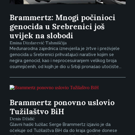
Brammertz: Mnogi počinioci
genocida u Srebrenici još
uvijek na slobodi
Emina Dizdarević Tahmiščija
Međunarodna zajednica iznevjerila je žrtve i preživjele
genocida u Srebrenici prihvatajući narative kojim se
negira genocid, kao i neprocesuiranjem velikog broja
osumnjičenih, od kojih je dio u Srbiji pronašao utočište...
Brammertz ponovno uslovio
Tužilaštvo BiH
Denis Džidić
Glavni haški tužilac Serge Brammertz izjavio je da
očekuje od Tužilaštva BiH da do kraja godine donese