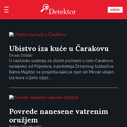
VIDEO
Ubistvo iza kuće u Čarakovu
Denis Džidić
U nastavku suđenja za zločin počinjen u selu Čarakovo
nedaleko od Prijedora, svjedokinja Državnog tužilaštva
Bahra Mujdžić se prisjetila kako je njen sin Mirzan ubijen
iza kuće u ljeto 1992....
Povrede nanesene vatrenim
oružjem
Selma Učanbarlić