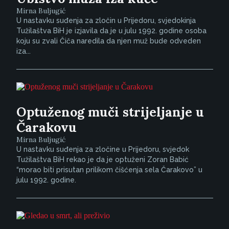
Mirna Buljugić
U nastavku suđenja za zločin u Prijedoru, svjedokinja
Tužilaštva BiH je izjavila da je u julu 1992. godine osoba
koju su zvali Čiča naredila da njen muž bude odveden
iza...
Optuženog muči strijeljanje u
Čarakovu
Mirna Buljugić
U nastavku suđenja za zločine u Prijedoru, svjedok
Tužilaštva BiH rekao je da je optuženi Zoran Babić
“morao biti prisutan prilikom čišćenja sela Čarakovo” u
julu 1992. godine.