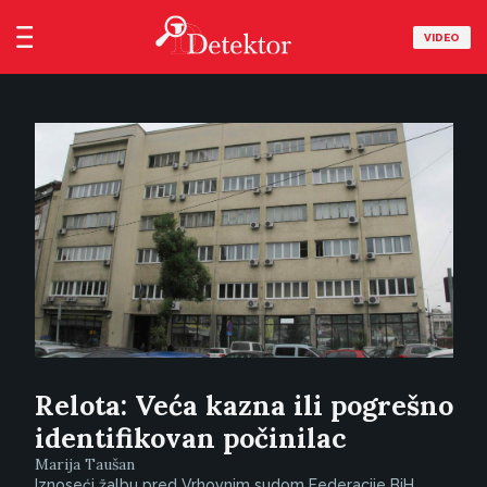
VIDEO
Relota: Veća kazna ili pogrešno
identifikovan počinilac
Marija Taušan
Iznoseći žalbu pred Vrhovnim sudom Federacije BiH