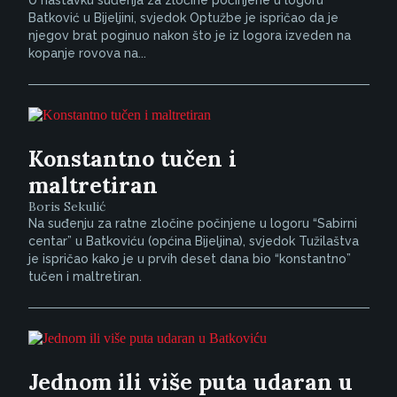
U nastavku suđenja za zločine počinjene u logoru
Batković u Bijeljini, svjedok Optužbe je ispričao da je
njegov brat poginuo nakon što je iz logora izveden na
kopanje rovova na...
Konstantno tučen i
maltretiran
Boris Sekulić
Na suđenju za ratne zločine počinjene u logoru “Sabirni
centar” u Batkoviću (općina Bijeljina), svjedok Tužilaštva
je ispričao kako je u prvih deset dana bio “konstantno”
tučen i maltretiran.
Jednom ili više puta udaran u